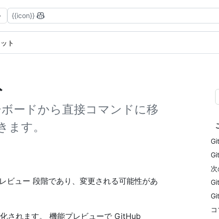
{{icon}}
レット
ト
ーボードから直接コマンドに移
きます。
Gi
Gi
次
ブリック プレビュー 段階であり、変更される可能性があ
G
G
コ
ティブ化されます。 機能プレビューで GitHub