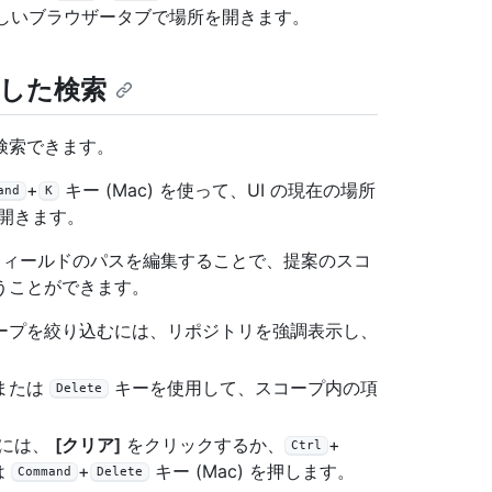
、新しいブラウザータブで場所を開きます。
を使用した検索
を検索できます。
+
キー (Mac) を使って、UI の現在の場所
and
K
開きます。
フィールドのパスを編集することで、提案のスコ
うことができます。
ープを絞り込むには、リポジトリを強調表示し、
または
キーを使用して、スコープ内の項
Delete
るには、
[クリア]
をクリックするか、
+
Ctrl
は
+
キー (Mac) を押します。
Command
Delete