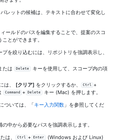
 パレットの候補は、テキストに合わせて変化し
フィールドのパスを編集することで、提案のスコ
うことができます。
ープを絞り込むには、リポジトリを強調表示し、
または
キーを使用して、スコープ内の項
Delete
るには、
[クリア]
をクリックするか、
+
Ctrl
は
+
キー (Mac) を押します。
Command
Delete
については、「
キー入力関数
」を参照してくだ
補の中から必要なパスを強調表示します。
または、
+
(Windows および Linux)
Ctrl
Enter