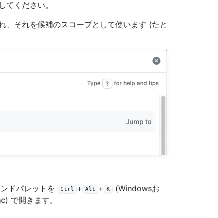
してください。
れ、それを候補のスコープとして使います (たと
コマンドパレットを
+
+
(Windowsお
Ctrl
Alt
K
ac) で開きます。