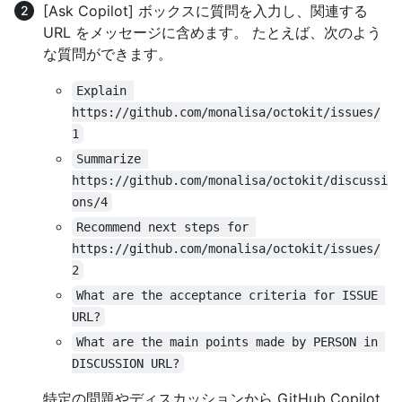
[Ask Copilot] ボックスに質問を入力し、関連する
URL をメッセージに含めます。 たとえば、次のよう
な質問ができます。
Explain 
https://github.com/monalisa/octokit/issues/
1
Summarize 
https://github.com/monalisa/octokit/discussi
ons/4
Recommend next steps for 
https://github.com/monalisa/octokit/issues/
2
What are the acceptance criteria for ISSUE 
URL?
What are the main points made by PERSON in 
DISCUSSION URL?
特定の問題やディスカッションから GitHub Copilot