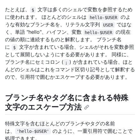
たとえば、
文字は多くのシェルで変数を参照するため
$
に使われます。 ほとんどのシェルは
のよ
hello-$USER
うな有効なブランチ名を、リテラル文字列
ではな
USER
く、単語 "hello"、ハイフン、変数
の現在
hello-$USER
の値の順に連続するものと解釈します。 ブランチ名
に
文字が含まれている場合、シェルがそれを変数参照
$
として展開しないようにする必要があります。 同様に、
ブランチ名にセミコロン (
) が含まれている場合、ほと
;
んどのシェルはこれをコマンド区切り記号として解釈する
ので、引用符で囲むかエスケープする必要があります。
ブランチ名やタグ名に含まれる特殊
文字のエスケープ方法
特殊文字を含むほとんどのブランチやタグの名前
は、
のように、一重引用符で囲むことで
'hello-$USER'
処理できます。