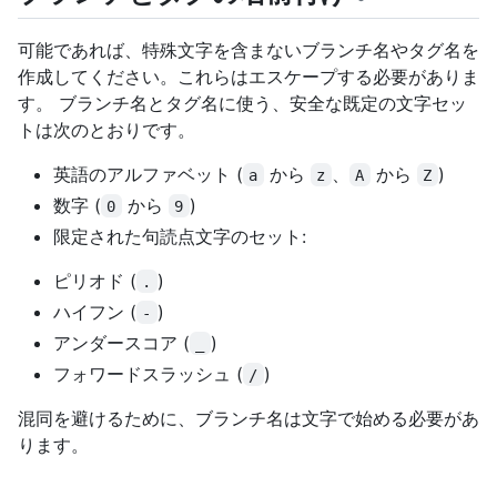
可能であれば、特殊文字を含まないブランチ名やタグ名を
作成してください。これらはエスケープする必要がありま
す。 ブランチ名とタグ名に使う、安全な既定の文字セッ
トは次のとおりです。
英語のアルファベット (
から
、
から
)
a
z
A
Z
数字 (
から
)
0
9
限定された句読点文字のセット:
ピリオド (
)
.
ハイフン (
)
-
アンダースコア (
)
_
フォワードスラッシュ (
)
/
混同を避けるために、ブランチ名は文字で始める必要があ
ります。