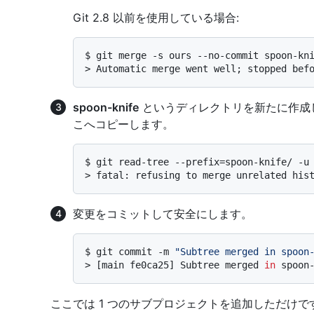
Git 2.8 以前を使用している場合:
$ 
git merge -s ours --no-commit spoon-kn
> 
Automatic merge went well; stopped bef
spoon-knife
というディレクトリを新たに作成
こへコピーします。
$ 
git read-tree --prefix=spoon-knife/ -u
> 
fatal: refusing to merge unrelated his
変更をコミットして安全にします。
$ 
git commit -m 
"Subtree merged in spoon
> 
[main fe0ca25] Subtree merged 
in
 spoon
ここでは 1 つのサブプロジェクトを追加しただけで