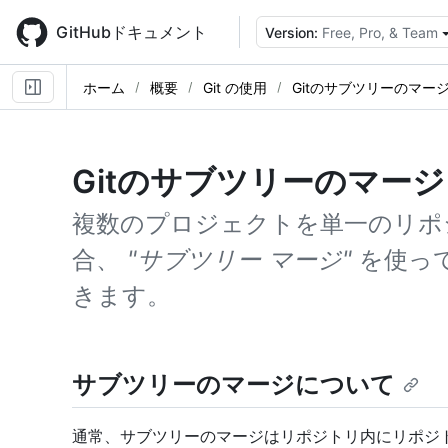
Skip
to
GitHubドキュメント
Version:
Free, Pro, & Team
main
content
ホーム
概要
Git の使用
Gitのサブツリーのマー
Gitのサブツリーのマー
複数のプロジェクトを単一のリポ
合、
"サブツリー マージ"
を使っ
きます。
サブツリーのマージについて
通常、サブツリーのマージはリポジトリ内にリポジ