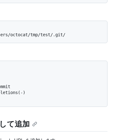
sers/octocat/tmp/test/.git/
ommit
eletions(-)
して追加