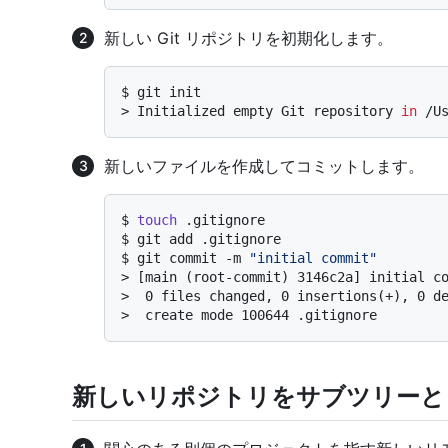
新しい Git リポジトリを初期化します。
$ 
git init
> 
Initialized empty Git repository 
in
 /U
新しいファイルを作成してコミットします。
$ 
touch
 .gitignore
$ 
git add .gitignore
$ 
git commit -m 
"initial commit"
> 
[main (root-commit) 3146c2a] initial c
> 
 0 files changed, 0 insertions(+), 0 d
> 
 create mode 100644 .gitignore
新しいリポジトリをサブツリーと