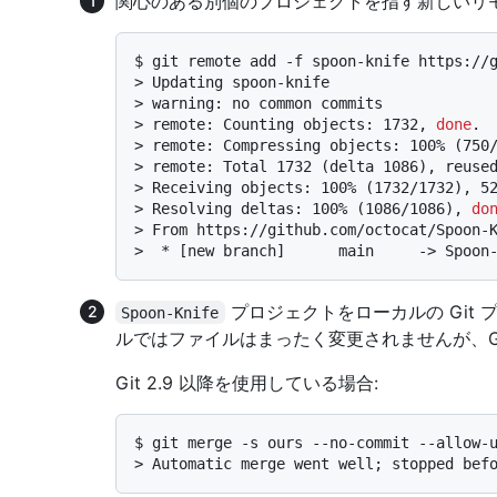
関心のある別個のプロジェクトを指す新しいリモー
$ 
git remote add -f spoon-knife https://
> 
Updating spoon-knife
> 
warning: no common commits
> 
remote: Counting objects: 1732, 
done
.
> 
remote: Compressing objects: 100% (750
> 
remote: Total 1732 (delta 1086), reuse
> 
Receiving objects: 100% (1732/1732), 5
> 
Resolving deltas: 100% (1086/1086), 
do
> 
From https://github.com/octocat/Spoon-
> 
 * [new branch]      main     -> Spoon
プロジェクトをローカルの Git
Spoon-Knife
ルではファイルはまったく変更されませんが、G
Git 2.9 以降を使用している場合:
$ 
git merge -s ours --no-commit --allow-
> 
Automatic merge went well; stopped bef