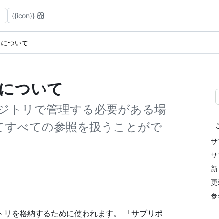
{{icon}}
ジについて
ジについて
ジトリで管理する必要がある場
てすべての参照を扱うことがで
サ
サ
新
更
参
トリを格納するために使われます。 「サブリポ