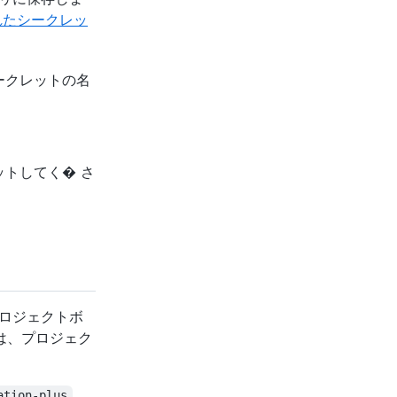
れたシークレッ
ークレットの名
トしてく� さ
たプロジェクトボ
合は、プロジェク
ation-plus