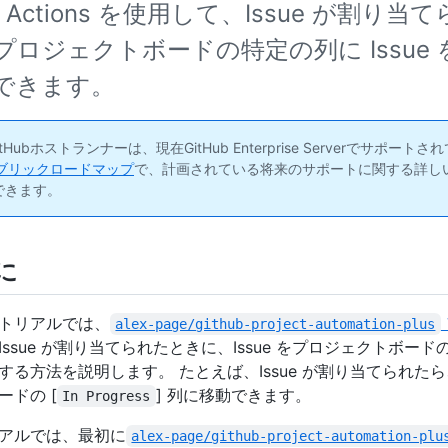
ub Actions を使用して、Issue が割り
プロジェクトボードの特定の列に Issue
できます。
itHubホストランナーは、現在GitHub Enterprise Serverでサポート
bパブリックロードマップ
で、計画されている将来のサポートに関する詳し
できます。
に
トリアルでは、
alex-page/github-project-automation-plus
Issue が割り当てられたときに、Issue をプロジェクトボー
する方法を説明します。 たとえば、Issue が割り当てられた
ードの [
] 列に移動できます。
In Progress
アルでは、最初に
alex-page/github-project-automation-plu