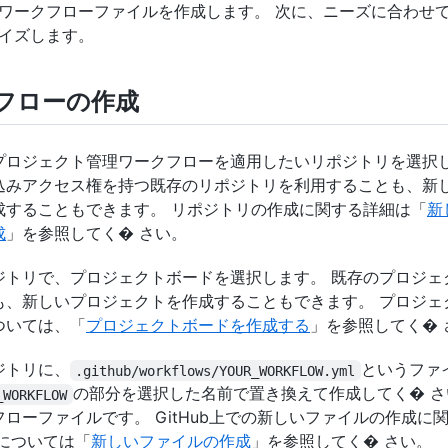
ワークフローファイルを作成します。 次に、ニーズに合わせ
イズします。
フローの作成
プロジェクト管理ワークフローを適用したいリポジトリを選択し
込みアクセス権を持つ既存のリポジトリを利用することも、新
成することもできます。 リポジトリの作成に関する詳細は「
新
成
」を参照してく� さい。
ジトリで、プロジェクトボードを選択します。 既存のプロジェ
も、新しいプロジェクトを作成することもできます。 プロジェ
ついては、「
プロジェクトボードを作成する
」を参照してく� 
ジトリに、
というファ
.github/workflows/YOUR_WORKFLOW.yml
の部分を選択した名前で置き換えて作成してく� さ
_WORKFLOW
フローファイルです。 GitHub上での新しいファイルの作成に
�については「
新しいファイルの作成
」を参照してく� さい。