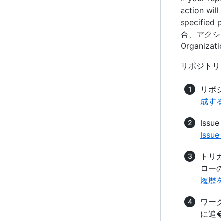
action will
specifie
合、アクシ
Organi
リポジトリ
リポジ
成す
Iss
Iss
トリ
ロー
履歴
ワー
に追