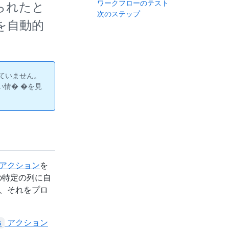
ワークフローのテスト
当てられたと
次のステップ
 を自動的
されていません。
い情� �を見
アクション
を
ドの特定の列に自
ら、それをプロ
アクション
s