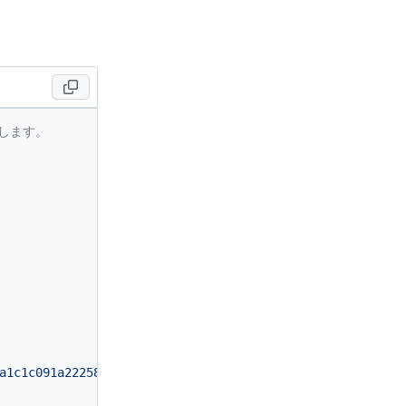
用します。
a1c1c091a222584d10913e5c060d32c44044