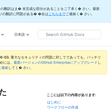
の翻訳はま� 未完成な部分があることをご了承く� さい。最新
ジの翻訳に問題がある� �合は
こちらまで
ご連絡く� さい。
Search
日本語
GitHub
Docs
06-03
.
重大なセキュリティの問題に対してであっても、パッチリ
めには、
最新バージョンのGitHub Enterpriseにアップグレード
し
rtに連絡
してく� さい。
た
ここには以下の内容があります:
はじめに
ワークフローの作成