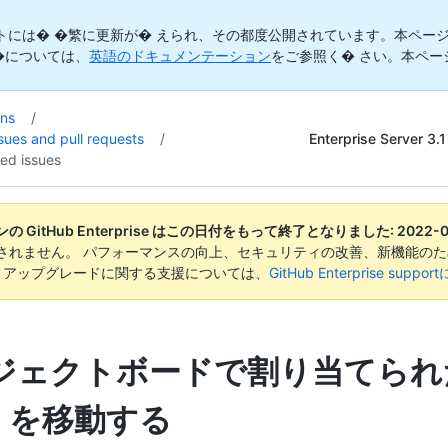
トには� �繁に更新が� えられ、その都度公開されています。本ページ
�については、
英語のドキュメンテーション
をご参照く� さい。本ペー
ons
/
Enterprise Server 3.1
sues and pull requests
/
ed issues
 GitHub Enterprise はこの日付をもって終了となりました:
2022-
されません。 パフォーマンスの向上、セキュリティの改善、新機能のた
。 アップグレードに関する支援については、
GitHub Enterprise suppo
ジェクトボードで割り当てられ
ue を移動する