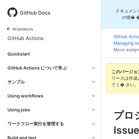
ドキュメン
GitHub Docs
の情� 
All products
GitHub Acti
GitHub Actions
Managing is
Move assign
Quickstart
GitHub Actions について学ぶ
このバージョンの
リースは作成
サンプル
てく� さい
Using workflows
Using jobs
プロ
ワークフロー実行を管理する
Iss
Build and test