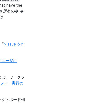
that have the
tion 所有の� �
は
、「
>Issue を作
他のユーザに
。
るには、ワークフ
フロー実行の
ジェクトボード列