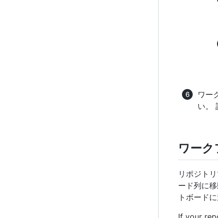
ワー
い。
ワーク
リポジトリで
ード列に移
トボードに
If your re