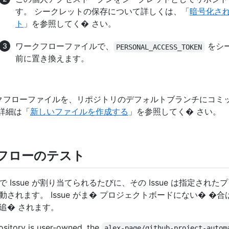
す。 シークレットの保存について詳しくは、「
暗号化さ
ト
」を参照してく� さい。
ワークフローファイルで、
をシ
PERSONAL_ACCESS_TOKEN
前に置き換えます。
クフローファイルを、リポジトリのデフォルトブランチにコミッ
 詳細は「
新しいファイルを作成する
」を参照してく� さい。
フローのテスト
 Issue が割り当てられるたびに、その Issue は指定され
動されます。 Issue がま� プロジェクトボードにない� �
追� されます。
pository is user-owned, the
alex-page/github-project-autom