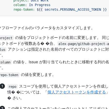
project:
Docs
Work
column:
In
Progress
repo-token:
${{
secrets.PERSONAL_ACCESS_TOKEN
}}
クフローファイルのパラメータをカスタマイズします。
の値をプロジェクトボードの名前に変更します。 同
project
ェクトボードが複数ある� �合、
alex-page/github-project-
アクションは指定された名前のすべてのプロジェクトに対
lus
す。
の値を、Issue が割り当てられたときに移動する列の
column
す。
の値を変更します。
repo-token
スコープを使用して個人アクセストークンを作成し
repo
情� �については、「
個人アクセストークンを作成する
� さい。
この個人アクセストークンをシークレットとしてリポジト