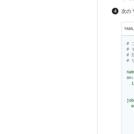
次の
YAML
#
#
#
#
nam
on:
i
job
m