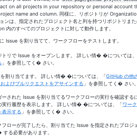
 act on all projects in your repository or personal account 
d project name and column. 同様に、リポジトリが Organiza
ョンは、指定されたプロジェクト名と列を持つリポジトリまた
zation 内のすべてのプロジェクトに対して動作します。
に Issue を割り当てて、ワークフローをテストします。
トリで Issue をオープンします。 詳しい情� �については
る
」を参照してく� さい。
ue を割り当てます。 詳しい情� �については、「
GitHub の
ue およびプルリクエストをアサインする
」を参照してく� さい
ガーされた Issue を割り当てるワークフローの実行を確認す
の実行履歴を表示します。 詳しい情� �については、「
ワーク
を表示する
」を参照してく� さい。
クフローが完了したら、割り当てた Issue を指定されたプロ
� する必要があります。