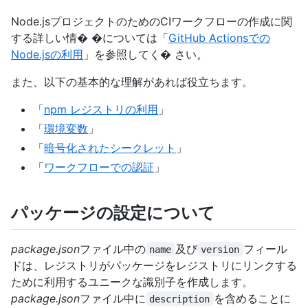
Node.jsプロジェクトのためのCIワークフローの作成に関
する詳しい情� �については「
GitHub Actionsでの
Node.jsの利用
」を参照してく� さい。
また、以下の基本的な理解があれば役立ちます。
「
npm レジストリの利用
」
「
環境変数
」
「
暗号化されたシークレット
」
「
ワークフローでの認証
」
パッケージの設定について
package.json
ファイル中の
及び
フィール
name
version
ドは、レジストリがパッケージをレジストリにリンクする
ために利用するユニークな識別子を作成します。
package.json
ファイル中に
を含めることに
description