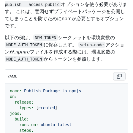
オプションを使う必要がありま
publish --access public
す。 これは、意図せずプライベートパッケージを公開し
てしまうことを防ぐためにnpmが必要とするオプション
です。
以下の例は、
シークレットを環境変数の
NPM_TOKEN
に保存します。
アクショ
NODE_AUTH_TOKEN
setup-node
ンが
.npmrc
ファイルを作成する際には、環境変数の
からトークンを参照します。
NODE_AUTH_TOKEN
YAML
name:
Publish
Package
to
npmjs
on:
release:
types:
 [
created
jobs:
build:
runs-on:
ubuntu-latest
steps: