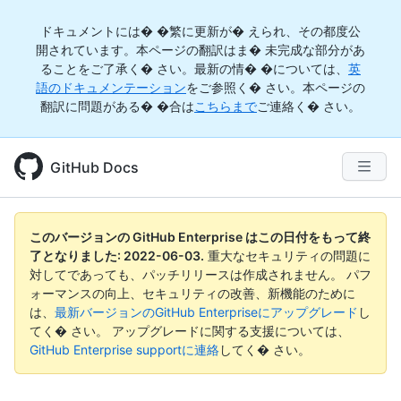
ドキュメントには� �繁に更新が� えられ、その都度公
開されています。本ページの翻訳はま� 未完成な部分があ
ることをご了承く� さい。最新の情� �については、
英
語のドキュメンテーション
をご参照く� さい。本ページの
翻訳に問題がある� �合は
こちらまで
ご連絡く� さい。
GitHub Docs
このバージョンの GitHub Enterprise はこの日付をもって終
了となりました:
2022-06-03
.
重大なセキュリティの問題に
対してであっても、パッチリリースは作成されません。 パフ
ォーマンスの向上、セキュリティの改善、新機能のために
は、
最新バージョンのGitHub Enterpriseにアップグレード
し
てく� さい。 アップグレードに関する支援については、
GitHub Enterprise supportに連絡
してく� さい。