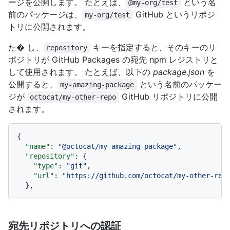
ージを公開します。 たとえば、
という名
@my-org/test
前のパッケージは、
GitHub というリポジ
my-org/test
トリに公開されます。
た� し、
キーを指定すると、そのキーのリ
repository
ポジトリが GitHub Packages の宛先 npm レジストリと
して使用されます。 たとえば、以下の
package.json
を
公開すると、
という名前のパッケー
my-amazing-package
ジが
GitHub リポジトリに公開
octocat/my-other-repo
されます。
{
"name"
:
"@octocat/my-amazing-package"
,
"repository"
:
{
"type"
:
"git"
,
"url"
:
"https://github.com/octocat/my-other-rep
}
,
宛先リポジトリへの認証