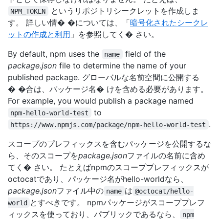
というリポジトリシークレットを作成しま
NPM_TOKEN
す。 詳しい情� �については、「
暗号化されたシークレ
ットの作成と利用
」を参照してく� さい。
By default, npm uses the
field of the
name
package.json
file to determine the name of your
published package. グローバルな名前空間に公開する
� �合は、パッケージ名� けを含める必要があります。
For example, you would publish a package named
to
npm-hello-world-test
.
https://www.npmjs.com/package/npm-hello-world-test
スコープのプレフィックスを含むパッケージを公開するな
ら、そのスコープを
package.json
ファイルの名前に含め
てく� さい。 たとえばnpmのスコーププレフィックスが
octocatであり、パッケージ名がhello-worldなら、
package.json
ファイル中の
は
name
@octocat/hello-
とすべきです。 npmパッケージがスコーププレフ
world
ィックスを使っており、パブリックであるなら、
npm