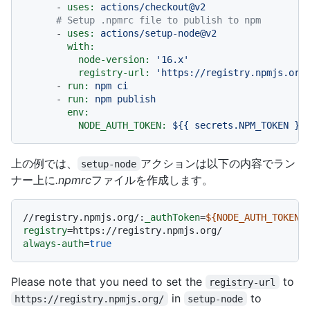
-
uses:
actions/checkout@v2
# Setup .npmrc file to publish to npm
-
uses:
actions/setup-node@v2
with:
node-version:
'16.x'
registry-url:
'https://registry.npmjs.org
-
run:
npm
ci
-
run:
npm
publish
env:
NODE_AUTH_TOKEN:
${{
secrets.NPM_TOKEN
}}
上の例では、
アクションは以下の内容でラン
setup-node
ナー上に
.npmrc
ファイルを作成します。
//registry.npmjs.org/:
_authToken
=
${NODE_AUTH_TOKEN}
registry
always-auth
=
true
Please note that you need to set the
to
registry-url
in
to
https://registry.npmjs.org/
setup-node