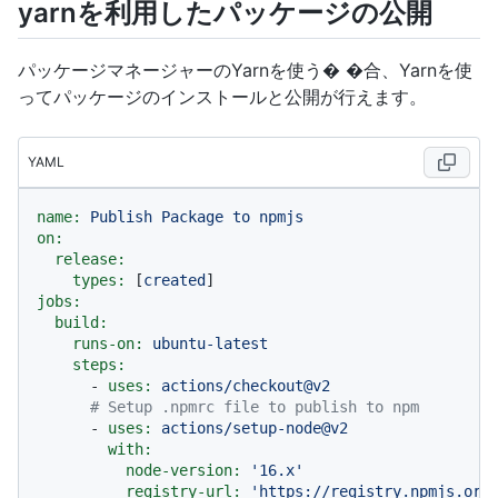
yarnを利用したパッケージの公開
パッケージマネージャーのYarnを使う� �合、Yarnを使
ってパッケージのインストールと公開が行えます。
YAML
name:
Publish
Package
to
npmjs
on:
release:
types:
 [
created
jobs:
build:
runs-on:
ubuntu-latest
steps:
-
uses:
actions/checkout@v2
# Setup .npmrc file to publish to npm
-
uses:
actions/setup-node@v2
with:
node-version:
'16.x'
registry-url:
'https://registry.npmjs.org