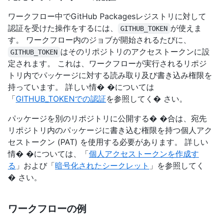
ワークフロー中でGitHub Packagesレジストリに対して
認証を受けた操作をするには、
が使えま
GITHUB_TOKEN
す。 ワークフロー内のジョブが開始されるたびに、
はそのリポジトリのアクセストークンに設
GITHUB_TOKEN
定されます。 これは、ワークフローが実行されるリポジ
トリ内でパッケージに対する読み取り及び書き込み権限を
持っています。 詳しい情� �については
「
GITHUB_TOKENでの認証
を参照してく� さい。
パッケージを別のリポジトリに公開する� �合は、宛先
リポジトリ内のパッケージに書き込む権限を持つ個人アク
セストークン (PAT) を使用する必要があります。 詳しい
情� �については、「
個人アクセストークンを作成す
る
」および「
暗号化されたシークレット
」を参照してく
� さい。
ワークフローの例