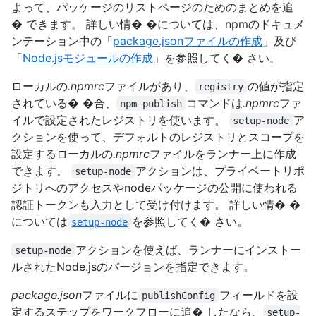
よって、パッケージのリストページのためのまとめを追
� できます。 詳しい情� �については、npmのドキュメ
ンテーション中の「
package.jsonファイルの作成
」及び
「
Node.jsモジュールの作成
」を参照してく� さい。
ローカルの
.npmrc
ファイルがあり、
の値が指定
registry
されている� �合、
コマンドは
.npmrc
ファ
npm publish
イルで設定されたレジストリを使います。
ア
setup-node
クションを使って、デフォルトのレジストリとスコープを
設定するローカルの
.npmrc
ファイルをランナー上に作成
できます。
アクションは、プライベートリポ
setup-node
ジトリへのアクセスやnodeパッケージの公開に使われる
認証トークンも入力として受け付けます。 詳しい情� �
については
を参照してく� さい。
setup-node
アクションを使えば、ランナーにインストー
setup-node
ルされたNode.jsのバージョンを指定できます。
package.json
ファイルに
フィールドを設
publishConfig
定するステップをワークフローに追� したなら、
setup-