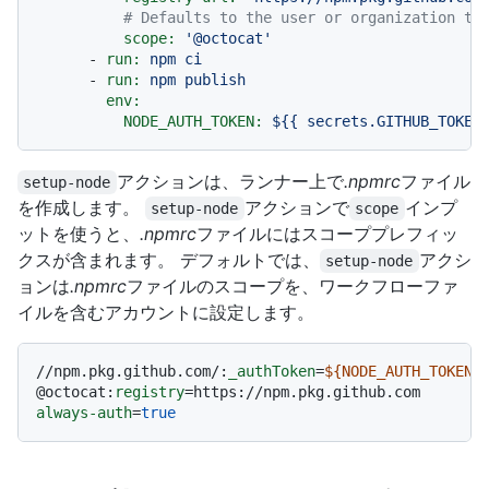
# Defaults to the user or organization th
scope:
'@octocat'
-
run:
npm
ci
-
run:
npm
publish
env:
NODE_AUTH_TOKEN:
${{
secrets.GITHUB_TOKEN
アクションは、ランナー上で
.npmrc
ファイル
setup-node
を作成します。
アクションで
インプ
setup-node
scope
ットを使うと、
.npmrc
ファイルにはスコーププレフィッ
クスが含まれます。 デフォルトでは、
アクシ
setup-node
ョンは
.npmrc
ファイルのスコープを、ワークフローファ
イルを含むアカウントに設定します。
//npm.pkg.github.com/:
_authToken
=
${NODE_AUTH_TOKEN}
@octocat:
registry
always-auth
=
true