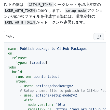
以下の例は、
シークレットを環境変数の
GITHUB_TOKEN
に保存します。
アクショ
NODE_AUTH_TOKEN
setup-node
ンが
.npmrc
ファイルを作成する際には、環境変数の
からトークンを参照します。
NODE_AUTH_TOKEN
YAML
name:
Publish
package
to
GitHub
Packages
on:
release:
types:
 [
created
jobs:
build:
runs-on:
ubuntu-latest
steps:
-
uses:
actions/checkout@v2
# Setup .npmrc file to publish to GitHub Pack
-
uses:
actions/setup-node@v2
with:
node-version:
'16.x'
registry-url:
'https://npm.pkg.github.com