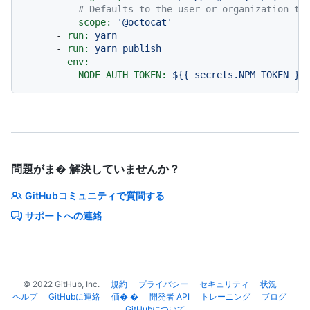
# Defaults to the user or organization th
scope:
'@octocat'
-
run:
yarn
-
run:
yarn
publish
env:
NODE_AUTH_TOKEN:
${{
secrets.NPM_TOKEN
}}
問題がま� 解決していませんか？
GitHubコミュニティで質問する
サポートへの連絡
©
2022
GitHub, Inc.
規約
プライバシー
セキュリティ
状況
ヘルプ
GitHubに連絡
価� �
開発者 API
トレーニング
ブログ
GitHubについて