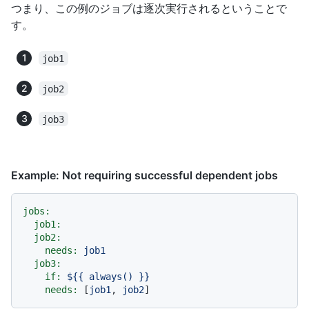
つまり、この例のジョブは逐次実行されるということで
す。
job1
job2
job3
Example: Not requiring successful dependent jobs
jobs:
job1:
job2:
needs:
job1
job3:
if:
${{
always()
}}
needs:
 [
job1
, 
job2