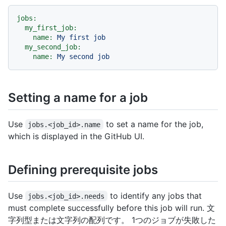
jobs:
my_first_job:
name:
My
first
job
my_second_job:
name:
My
second
job
Setting a name for a job
Use
to set a name for the job,
jobs.<job_id>.name
which is displayed in the GitHub UI.
Defining prerequisite jobs
Use
to identify any jobs that
jobs.<job_id>.needs
must complete successfully before this job will run. 文
字列型または文字列の配列です。 1つのジョブが失敗した