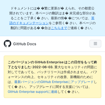
ドキュメントには� �繁に更新が� えられ、その都度公
開されています。本ページの翻訳はま� 未完成な部分があ
ることをご了承く� さい。最新の情� �については、
英
語のドキュメンテーション
をご参照く� さい。本ページの
翻訳に問題がある� �合は
こちらまで
ご連絡く� さい。
GitHub Docs
このバージョンの GitHub Enterprise はこの日付をもって終
了となりました:
2022-06-03
.
重大なセキュリティの問題に
対してであっても、パッチリリースは作成されません。 パフ
ォーマンスの向上、セキュリティの改善、新機能のために
は、
最新バージョンのGitHub Enterpriseにアップグレード
し
てく� さい。 アップグレードに関する支援については、
GitHub Enterprise supportに連絡
してく� さい。