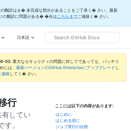
の翻訳はま� 未完成な部分があることをご了承く� さい。最新
ジの翻訳に問題がある� �合は
こちらまで
ご連絡く� さい。
Search
日本語
GitHub
Docs
06-03
.
重大なセキュリティの問題に対してであっても、パッチリ
めには、
最新バージョンのGitHub Enterpriseにアップグレード
し
rtに連絡
してく� さい。
への移行
ここには以下の内容があります:
点を共有してい
はじめに
はじめる前に
単です。
ジョブ実行の比較