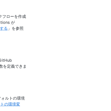
とワークフローを作成
ons が
する
」を参照
tHub
変数を定義できま
るデフォルトの環境
ルトの環境変