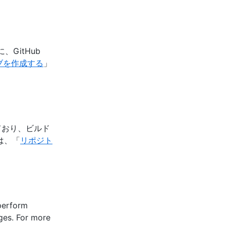
GitHub
ブを作成する
」
トしており、ビルド
は、「
リポジト
 perform
ges. For more