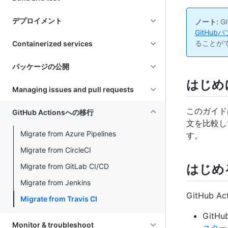
デプロイメント
ノート:
G
GitHu
ることが
Containerized services
パッケージの公開
はじめ
Managing issues and pull requests
このガイドは
GitHub Actionsへの移行
文を比較し
Migrate from Azure Pipelines
す。
Migrate from CircleCI
Migrate from GitLab CI/CD
はじめ
Migrate from Jenkins
GitHub
Migrate from Travis CI
GitH
Monitor & troubleshoot