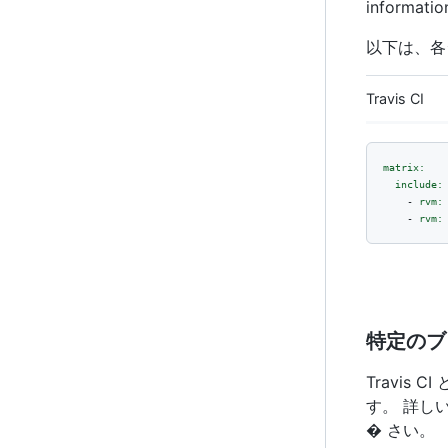
information
以下は、各
Travis CI
matrix:
include:
-
rvm:
-
rvm:
特定のブ
Travis 
す。 詳し
� さい。