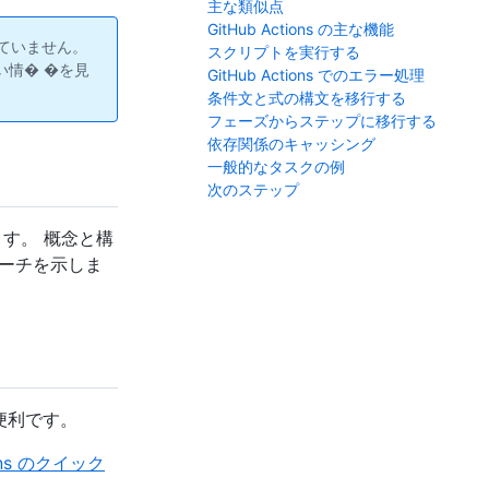
主な類似点
GitHub Actions の主な機能
されていません。
スクリプトを実行する
い情� �を見
GitHub Actions でのエラー処理
条件文と式の構文を移行する
フェーズからステップに移行する
依存関係のキャッシング
一般的なタスクの例
次のステップ
ちます。 概念と構
ーチを示しま
と便利です。
ions のクイック