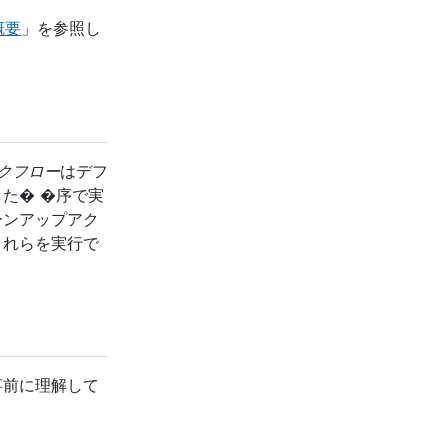
の概要
」を参照し
クフロー
はデフ
た� �序で実
ーンアップアク
これらを実行で
らを事前に理解して