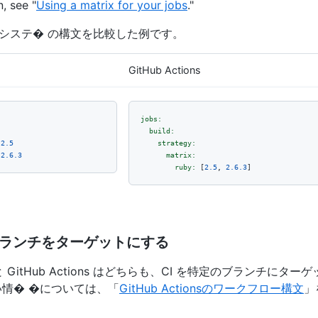
, see "
Using a matrix for your jobs
."
システ� の構文を比較した例です。
GitHub Actions
jobs:
build:
2.5
strategy:
2.6
.3
matrix:
ruby:
 [
2.5
, 
2.6
.3
]
ランチをターゲットにする
CI と GitHub Actions はどちらも、CI を特定のブランチに
い情� �については、「
GitHub Actionsのワークフロー構文
」