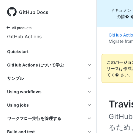
ドキュメン
GitHub Docs
の情� 
All products
GitHub Acti
GitHub Actions
Migrate from
Quickstart
このバージョンの
GitHub Actions について学ぶ
リースは作成
てく� さい
サンプル
Using workflows
Trav
Using jobs
GitHu
ワークフロー実行を管理する
るため、
Build and test