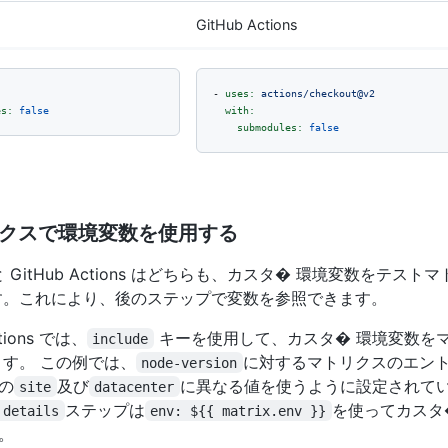
GitHub Actions
-
uses:
actions/checkout@v2
es:
false
with:
submodules:
false
クスで環境変数を使用する
 CI と GitHub Actions はどちらも、カスタ� 環境変数をテス
す。これにより、後のステップで変数を参照できます。
ctions では、
キーを使用して、カスタ� 環境変数を
include
ます。 この例では、
に対するマトリクスのエン
node-version
の
及び
に異なる値を使うように設定されてい
site
datacenter
ステップは
を使ってカスタ
 details
env: ${{ matrix.env }}
。