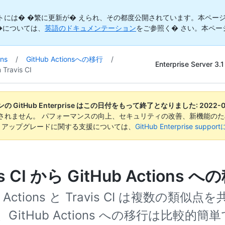
トには� �繁に更新が� えられ、その都度公開されています。本ページ
�については、
英語のドキュメンテーション
をご参照く� さい。本ペー
ons
/
GitHub Actionsへの移行
/
Enterprise Server 3.1
 Travis CI
 GitHub Enterprise はこの日付をもって終了となりました:
2022-
されません。 パフォーマンスの向上、セキュリティの改善、新機能のた
。 アップグレードに関する支援については、
GitHub Enterprise suppo
is CI から GitHub Actions 
b Actions と Travis CI は複数の類似
GitHub Actions への移行は比較的簡