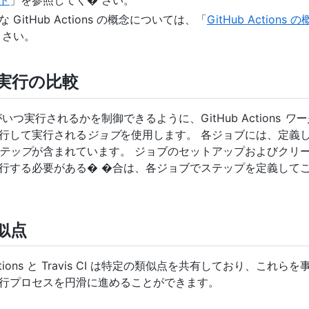
ト
」を参照してく� さい。
 GitHub Actions の概念については、「
GitHub Actions 
 さい。
実行の比較
がいつ実行されるかを制御できるように、GitHub Actions
ワー
行して実行される
ジョブ
を使用します。 各ジョブには、定義し
テップ
が含まれています。 ジョブのセットアップおよびクリ
行する必要がある� �合は、各ジョブでステップを定義して
似点
 Actions と Travis CI は特定の類似点を共有しており、これ
行プロセスを円滑に進めることができます。