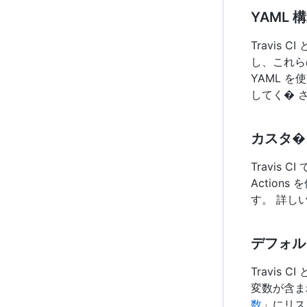
YAML 
Travis 
し、これらの
YAML 
してく� 
カスタ�
Travis
Actio
す。 詳し
デフォル
Travis 
変数が含まれ
数
」にリス