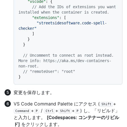
"vscode"
:
{
// Add the IDs of extensions you want 
installed when the container is created.
"extensions"
:
[
"streetsidesoftware.code-spell-
checker"
]
}
}
// Uncomment to connect as root instead. 
More info: https://aka.ms/dev-containers-
non-root.
// "remoteUser": "root"
}
変更を保存します。
VS Code Command Palette にアクセス (
+
Shift
+
/
+
+
) し、「リビルド」
Command
P
Ctrl
Shift
P
と入力します。
[Codespaces: コンテナーのリビル
ド]
をクリックします。