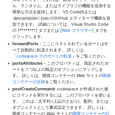
ル、ランタイム、またはライブラリの機能を追加する
簡単な方法を提供します。 VS Code内または
のGitHub エディターで機能を追
devcontainer.json
加できます。 詳細については、Visual Studio Code
の [********] タブまたは [
Web ブラウザー
] タブを
クリックします。
forwardPorts
- ここにリストされているポートはす
べて自動的に転送されます。 詳しくは、
「
codespace でのポートの転送
」をご覧ください。
portsAttributes
- このプロパティは、指定されたポ
ートを 1 つ以上の既定のオプションにマップしま
す。 詳しくは、開発コンテナーの Web サイトの
開発
コンテナーの仕様
をご覧ください。
postCreateCommand
: codespace が作成された後
にコマンドを実行するには、このプロパティを使いま
す。 これは、文字列 (上記のとおり)、配列、または
オブジェクトとして書式設定できます。 詳しくは、
開発コンテナーの Web サイトの
開発コンテナーの仕