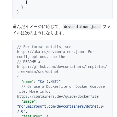
]
}
}
選んだイメージに応じて、
ファ
devcontainer.json
イルは次のようになります。
// For format details, see 
https://aka.ms/devcontainer.json. For 
config options, see the
// README at: 
https://github.com/devcontainers/templates/
tree/main/src/dotnet
{
"name"
:
"C# (.NET)"
,
// Or use a Dockerfile or Docker Compose 
file. More info: 
https://containers.dev/guide/dockerfile
"image"
:
"mcr.microsoft.com/devcontainers/dotnet:0-
7.0"
,
"features"
:
{