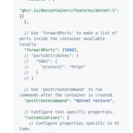
"ghcr.io/devcontainers/features/dotnet:1"
:
{
}
}
,
// Use 'forwardPorts' to make a list of 
ports inside the container available 
locally.
"forwardPorts"
:
[
5000
]
,
// "portsAttributes": {
//   "5001": {
//     "protocol": "https"
//   }
// }
// Use 'postCreateCommand' to run 
commands after the container is created.
"postCreateCommand"
:
"dotnet restore"
,
// Configure tool-specific properties.
"customizations"
:
{
// Configure properties specific to VS 
Code.