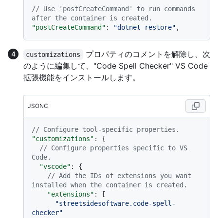
// Use 'postCreateCommand' to run commands 
after the container is created.
"postCreateCommand"
:
"dotnet restore"
,
プロパティのコメントを解除し、次
customizations
のように編集して、"Code Spell Checker" VS Code
拡張機能をインストールします。
JSONC
// Configure tool-specific properties.
"customizations"
:
{
// Configure properties specific to VS 
Code.
"vscode"
:
{
// Add the IDs of extensions you want 
installed when the container is created.
"extensions"
:
[
"streetsidesoftware.code-spell-
checker"