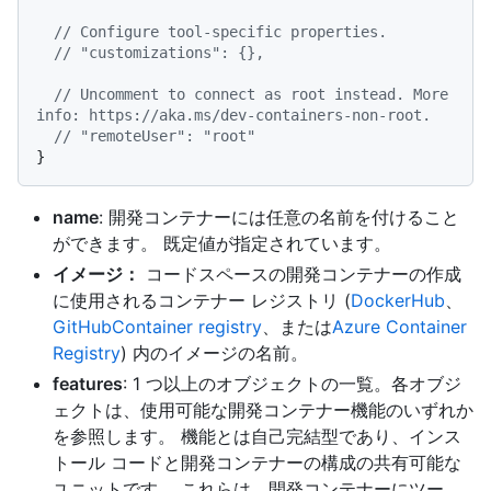
// Configure tool-specific properties.
// "customizations": {},
// Uncomment to connect as root instead. More 
info: https://aka.ms/dev-containers-non-root.
// "remoteUser": "root"
}
name
: 開発コンテナーには任意の名前を付けること
ができます。 既定値が指定されています。
イメージ：
コードスペースの開発コンテナーの作成
に使用されるコンテナー レジストリ (
DockerHub
、
GitHubContainer registry
、または
Azure Container
Registry
) 内のイメージの名前。
features
: 1 つ以上のオブジェクトの一覧。各オブジ
ェクトは、使用可能な開発コンテナー機能のいずれか
を参照します。 機能とは自己完結型であり、インス
トール コードと開発コンテナーの構成の共有可能な
ユニットです。 これらは、開発コンテナーにツー