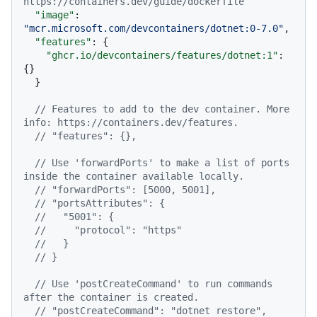
https://containers.dev/guide/dockerfile
"image"
:
"mcr.microsoft.com/devcontainers/dotnet:0-7.0"
,
"features"
:
{
"ghcr.io/devcontainers/features/dotnet:1"
:
{
}
}
// Features to add to the dev container. More 
info: https://containers.dev/features.
// "features": {},
// Use 'forwardPorts' to make a list of ports 
inside the container available locally.
// "forwardPorts": [5000, 5001],
// "portsAttributes": {
//   "5001": {
//     "protocol": "https"
//   }
// }
// Use 'postCreateCommand' to run commands 
after the container is created.
// "postCreateCommand": "dotnet restore",