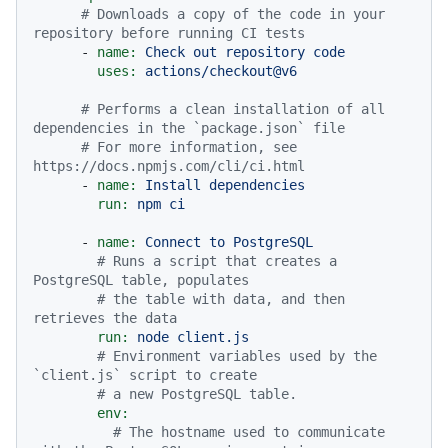
# Downloads a copy of the code in your 
repository before running CI tests
-
name:
Check
out
repository
code
uses:
actions/checkout@v6
# Performs a clean installation of all 
dependencies in the `package.json` file
# For more information, see 
https://docs.npmjs.com/cli/ci.html
-
name:
Install
dependencies
run:
npm
ci
-
name:
Connect
to
PostgreSQL
# Runs a script that creates a 
PostgreSQL table, populates
# the table with data, and then 
retrieves the data
run:
node
client.js
# Environment variables used by the 
`client.js` script to create
# a new PostgreSQL table.
env:
# The hostname used to communicate 