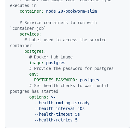
executes in
container:
node:20-bookworm-slim
# Service containers to run with 
`container-job`
services:
# Label used to access the service 
container
postgres:
# Docker Hub image
image:
postgres
# Provide the password for postgres
env:
POSTGRES_PASSWORD:
postgres
# Set health checks to wait until 
postgres has started
options:
>-

          --health-cmd pg_isready

          --health-interval 10s

          --health-timeout 5s
