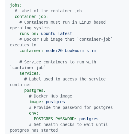
jobs:
# Label of the container job
container-job:
# Containers must run in Linux based 
operating systems
runs-on:
ubuntu-latest
# Docker Hub image that `container-job` 
executes in
container:
node:20-bookworm-slim
# Service containers to run with 
`container-job`
services:
# Label used to access the service 
container
postgres:
# Docker Hub image
image:
postgres
# Provide the password for postgres
env:
POSTGRES_PASSWORD:
postgres
# Set health checks to wait until 
postgres has started