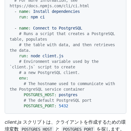
# For more information, see 
https://docs.npmjs.com/cli/ci.html
-
name:
Install
dependencies
run:
npm
ci
-
name:
Connect
to
PostgreSQL
# Runs a script that creates a PostgreSQL 
table, populates
# the table with data, and then retrieves 
the data.
run:
node
client.js
# Environment variable used by the 
`client.js` script to create
# a new PostgreSQL client.
env:
# The hostname used to communicate with 
the PostgreSQL service container
POSTGRES_HOST:
postgres
# The default PostgreSQL port
POSTGRES_PORT:
5432
client.js
スクリプトは、クライアントを作成するための環
境変数
と
を探します。
POSTGRES_HOST
POSTGRES_PORT