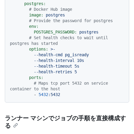
postgres:
# Docker Hub image
image:
postgres
# Provide the password for postgres
env:
POSTGRES_PASSWORD:
postgres
# Set health checks to wait until 
postgres has started
options:
>-

          --health-cmd pg_isready

          --health-interval 10s

          --health-timeout 5s

ports:
# Maps tcp port 5432 on service 
container to the host
-
5432
:5432
ランナー マシンでジョブの手順を直接構成す
る