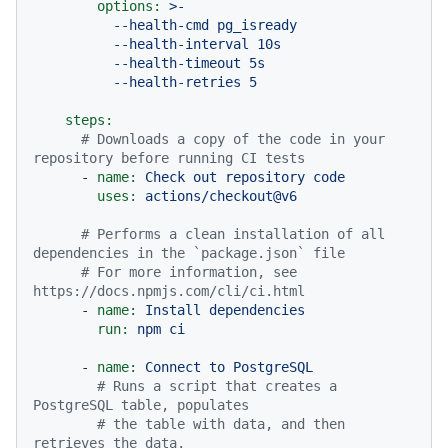
options:
>-

          --health-cmd pg_isready

          --health-interval 10s

          --health-timeout 5s

steps:
# Downloads a copy of the code in your 
repository before running CI tests
-
name:
Check
out
repository
code
uses:
actions/checkout@v6
# Performs a clean installation of all 
dependencies in the `package.json` file
# For more information, see 
https://docs.npmjs.com/cli/ci.html
-
name:
Install
dependencies
run:
npm
ci
-
name:
Connect
to
PostgreSQL
# Runs a script that creates a 
PostgreSQL table, populates
# the table with data, and then 
retrieves the data.