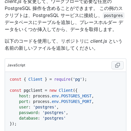
client.js
を変更して、ワークフローで必要な任意の
PostgreSQL 操作を含めることができます。 この例のス
クリプトは、PostgreSQL サービスに接続し、
postgres
データベースにテーブルを追加し、プレースホルダー デ
ータをいくつか挿入してから、データを取得します。
以下のコードを使用して、リポジトリに
client.js
という
名前の新しいファイルを追加してください。
JavaScript
const
 { 
Client
 } = 
require
(
'pg'
);

const
 pgclient = 
new
Client
({

host
: process.
env
.
POSTGRES_HOST
,

port
: process.
env
.
POSTGRES_PORT
,

user
: 
'postgres'
,

password
: 
'postgres'
,

database
: 
'postgres'
});
