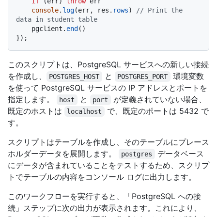
if
 (err) 
throw
 err

console
.
log
(err, res.
rows
) 
// Print the 
data in student table
    pgclient.
end
()

このスクリプトは、PostgreSQL サービスへの新しい接続
を作成し、
と
環境変数
POSTGRES_HOST
POSTGRES_PORT
を使って PostgreSQL サービスの IP アドレスとポートを
指定します。
と
が定義されていない場合、
host
port
既定のホストは
で、既定のポートは 5432 で
localhost
す。
スクリプトはテーブルを作成し、そのテーブルにプレース
ホルダーデータを展開します。
データベース
postgres
にデータが含まれていることをテストするため、スクリプ
トでテーブルの内容をコンソール ログに出力します。
このワークフローを実行すると、「PostgreSQL への接
続」ステップに次の出力が表示されます。これにより、