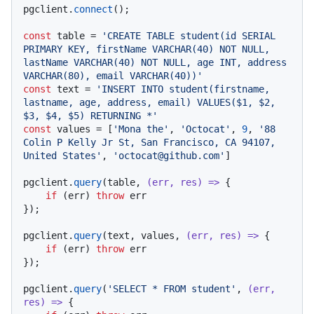
pgclient.
connect
();

const
 table = 
'CREATE TABLE student(id SERIAL 
PRIMARY KEY, firstName VARCHAR(40) NOT NULL, 
lastName VARCHAR(40) NOT NULL, age INT, address 
VARCHAR(80), email VARCHAR(40))'
const
 text = 
'INSERT INTO student(firstname, 
lastname, age, address, email) VALUES($1, $2, 
$3, $4, $5) RETURNING *'
const
 values = [
'Mona the'
, 
'Octocat'
, 
9
, 
'88 
Colin P Kelly Jr St, San Francisco, CA 94107, 
United States'
, 
'octocat@github.com'
]

pgclient.
query
(table, 
(
err, res
) =>
 {

if
 (err) 
throw
 err

});

pgclient.
query
(text, values, 
(
err, res
) =>
 {

if
 (err) 
throw
 err

});

pgclient.
query
(
'SELECT * FROM student'
, 
(
err, 
res
) =>
 {
