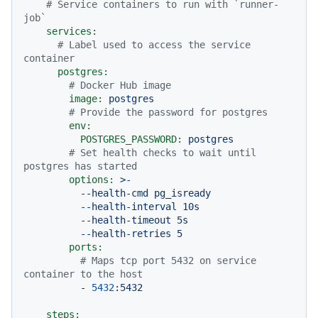
# Service containers to run with `runner-
job`
services:
# Label used to access the service 
container
postgres:
# Docker Hub image
image:
postgres
# Provide the password for postgres
env:
POSTGRES_PASSWORD:
postgres
# Set health checks to wait until 
postgres has started
options:
>-

          --health-cmd pg_isready

          --health-interval 10s

          --health-timeout 5s

ports:
# Maps tcp port 5432 on service 
container to the host
-
5432
:5432
steps: