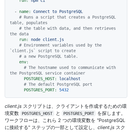
run:
npm
ci
-
name:
Connect
to
PostgreSQL
# Runs a script that creates a PostgreSQL 
table, populates
# the table with data, and then retrieves 
the data
run:
node
client.js
# Environment variables used by the 
`client.js` script to create
# a new PostgreSQL table.
env:
# The hostname used to communicate with 
the PostgreSQL service container
POSTGRES_HOST:
localhost
# The default PostgreSQL port
POSTGRES_PORT:
5432
client.js
スクリプトは、クライアントを作成するための環
境変数
と
を探します。
POSTGRES_HOST
POSTGRES_PORT
ワークフローは、これら 2 つの環境変数を "PostgreSQL
に接続する" ステップの一部として設定し、
client.js
スク