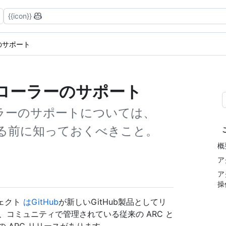
{{icon}}
 のサポート
ントローラーのサポート
ーラーのサポートについては、
る前に知っておくべきこと。
概
ア
ア
操
ジェクト
はGitHub
が新しいGitHub製品としてリ
コミュニティで管理されている従来の ARC と