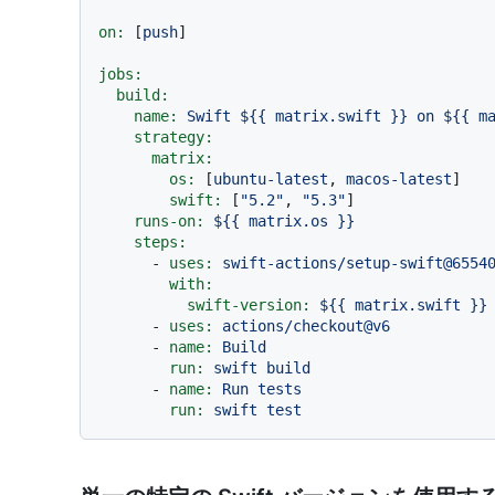
on:
 [
push
]

jobs:
build:
name:
Swift
${{
matrix.swift
}}
on
${{
m
strategy:
matrix:
os:
 [
ubuntu-latest
, 
macos-latest
]

swift:
 [
"5.2"
, 
"5.3"
]

runs-on:
${{
matrix.os
}}
steps:
-
uses:
swift-actions/setup-swift@6554
with:
swift-version:
${{
matrix.swift
}}
-
uses:
actions/checkout@v6
-
name:
Build
run:
swift
build
-
name:
Run
tests
run:
swift
test