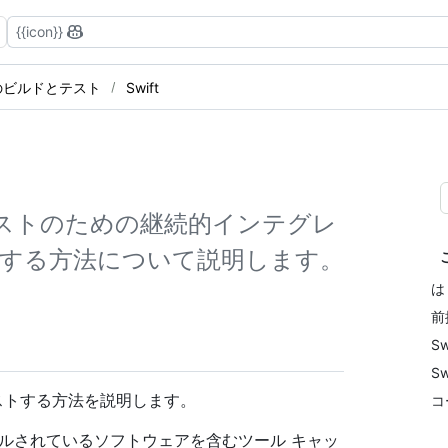
{{icon}}
のビルドとテスト
Swift
とテストのための継続的インテグレ
作成する方法について説明します。
は
前
S
S
テストする方法を説明します。
コ
ールされているソフトウェアを含むツール キャッ