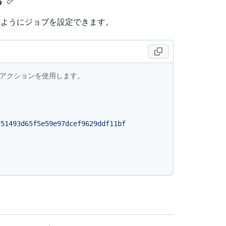
る
するようにジョブを設定できます。
ないアクションを使用します。
f51493d65f5e59e97dcef9629ddf11bf