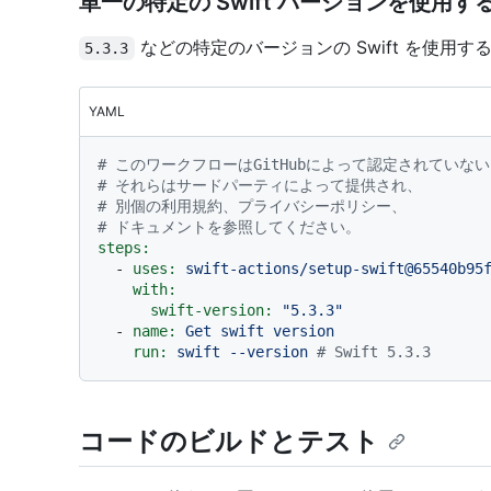
単一の特定の Swift バージョンを使用す
などの特定のバージョンの Swift を使用
5.3.3
YAML
# このワークフローはGitHubによって認定されてい
# それらはサードパーティによって提供され、
# 別個の利用規約、プライバシーポリシー、
# ドキュメントを参照してください。
steps:
-
uses:
swift-actions/setup-swift@65540b95
with:
swift-version:
"5.3.3"
-
name:
Get
swift
version
run:
swift
--version
# Swift 5.3.3
コードのビルドとテスト