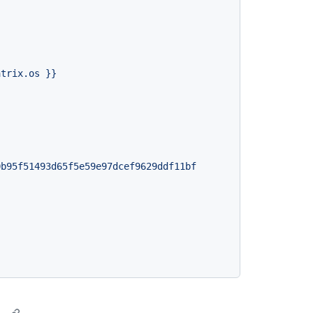
atrix.os
}}
0b95f51493d65f5e59e97dcef9629ddf11bf