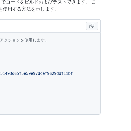
t でコードをビルドおよびテストできます。 こ
を使用する方法を示します。
ないアクションを使用します。
f51493d65f5e59e97dcef9629ddf11bf