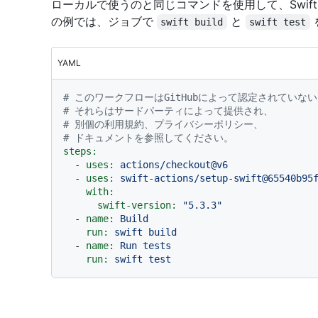
ローカルで使うのと同じコマンドを使用して、Swif
の例では、ジョブで
と
swift build
swift test
YAML
# このワークフローはGitHubによって認定されてい
# それらはサードパーティによって提供され、
# 別個の利用規約、プライバシーポリシー、
# ドキュメントを参照してください。
steps:
-
uses:
actions/checkout@v6
-
uses:
swift-actions/setup-swift@65540b95
with:
swift-version:
"5.3.3"
-
name:
Build
run:
swift
build
-
name:
Run
tests
run:
swift
test