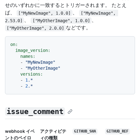
せのいずれかに一致するとトリガーされます。 たとえ
ば、
、
["MyNewImage", 1.0.0]
["MyNewImage", 
、
、
2.53.0]
["MyOtherImage", 1.0.0]
などです。
["MyOtherImage", 2.0.0]
on:
image_version:
names:
-
"MyNewImage"
-
"MyOtherImage"
versions:
-
1
.*
-
2
.*
issue_comment
webhook イベ
アクティビテ
GITHUB_SHA
GITHUB_REF
ントのペイロ
ィの種類