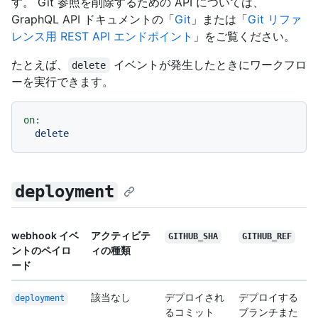
す。 Git 参照を削除するための API については、
GraphQL API ドキュメントの「
Git
」または「
Git リファ
レンス用 REST API エンドポイント
」をご覧ください。
たとえば、
イベントが発生したときにワークフロ
delete
ーを実行できます。
on:
delete
deployment
webhook イベ
アクティビテ
GITHUB_SHA
GITHUB_REF
ントのペイロ
ィの種類
ード
該当なし
デプロイされ
デプロイする
deployment
るコミット
ブランチまた