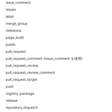
issue_comment
issues
label
merge_group
milestone
page_build
public
pull_request
pull_request_comment (issue_comment を使用)
pull_request_review
pull_request_review_comment
pull_request_target
push
registry_package
release
repository_dispatch