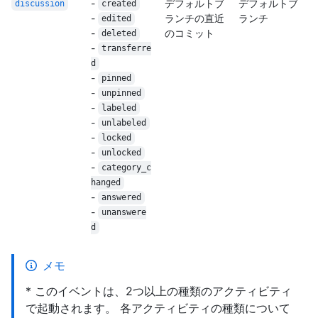
-
デフォルトブ
デフォルトブ
discussion
created
-
ランチの直近
ランチ
edited
-
のコミット
deleted
-
transferre
d
-
pinned
-
unpinned
-
labeled
-
unlabeled
-
locked
-
unlocked
-
category_c
hanged
-
answered
-
unanswere
d
メモ
* このイベントは、2つ以上の種類のアクティビティ
で起動されます。 各アクティビティの種類について