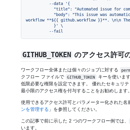
          --data '{

            "title": "Automated issue for commit: ${{ github.sha }}",

            "body": "This issue was automatically created by the GitHub Action 
workflow **${{ github.workflow }}**. \n\n The
            }' \

のアクセス許可
GITHUB_TOKEN
ワークフロー全体または個々のジョブに対する
per
クフロー ファイルで
キーを使います
GITHUB_TOKEN
低限必要な権限を設定できます。 優れたセキュリテ
最小限のアクセス権を付与することをお勧めします
使用できるアクセス許可とパラメーター化された名
ンを管理する
」を参照してください。
この記事で前に示した 2 つのワークフロー例では、
います。