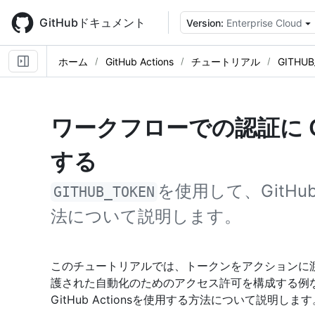
Skip
to
GitHubドキュメント
Version:
Enterprise Cloud
main
content
ホーム
GitHub Actions
チュートリアル
GITH
ワークフローでの認証に GI
する
を使用して、GitHu
GITHUB_TOKEN
法について説明します。
このチュートリアルでは、トークンをアクションに渡
護された自動化のためのアクセス許可を構成する例
GitHub Actionsを使用する方法について説明します