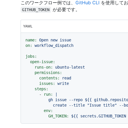
このワークフロー例では、
GitHub CLI
を使用してお
が必要です。
GITHUB_TOKEN
YAML
name:
Open
new
issue
on:
workflow_dispatch
jobs:
open-issue:
runs-on:
ubuntu-latest
permissions:
contents:
read
issues:
write
steps:
-
run:
|

          gh issue --repo ${{ github.repository }} \

env:
GH_TOKEN:
${{
secrets.GITHUB_TOKEN