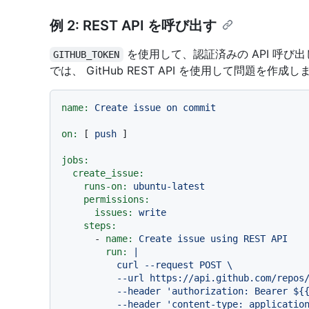
例 2: REST API を呼び出す
を使用して、認証済みの API 呼び
GITHUB_TOKEN
では、 GitHub REST API を使用して問題を作成し
name:
Create
issue
on
commit
on:
 [ 
push
 ]

jobs:
create_issue:
runs-on:
ubuntu-latest
permissions:
issues:
write
steps:
-
name:
Create
issue
using
REST
API
run:
|

          curl --request POST \

          --url https://api.github.com/repos/${{ github.repository }}/issues \

          --header 'authorization: Bearer ${{ secrets.GITHUB_TOKEN }}' \

          --header 'content-type: application/json' \
