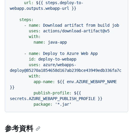
url:
${{
steps.deploy-to-
webapp.outputs.webapp-url
}}
steps:
-
name:
Download
artifact
from
build
job
uses:
actions/download-artifact@v5
with:
name:
java-app
-
name:
Deploy
to
Azure
Web
App
id:
deploy-to-webapp
uses:
azure/webapps-
deploy@85270a1854658d167ab239bce43949edb336fa7c
with:
app-name:
${{
env.AZURE_WEBAPP_NAME
}}
publish-profile:
${{
secrets.AZURE_WEBAPP_PUBLISH_PROFILE
}}
package:
'*.jar'
参考資料