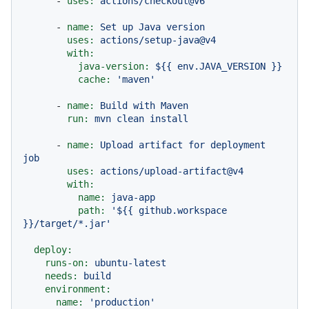
-
uses:
actions/checkout@v6
-
name:
Set
up
Java
version
uses:
actions/setup-java@v4
with:
java-version:
${{
env.JAVA_VERSION
}}
cache:
'maven'
-
name:
Build
with
Maven
run:
mvn
clean
install
-
name:
Upload
artifact
for
deployment
job
uses:
actions/upload-artifact@v4
with:
name:
java-app
path:
'${{ github.workspace 
}}/target/*.jar'
deploy:
runs-on:
ubuntu-latest
needs:
build
environment:
name:
'production'