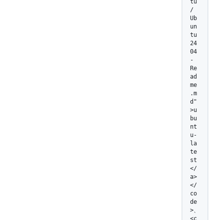
tu
/
Ub
un
tu
24
04
-
Re
ad
me
.m
d"
>u
bu
nt
u-
la
te
st
</
a>
</
co
de
>、 
<c