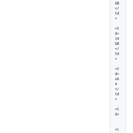
GB
</
td
>

<t
d>
14 
GB
</
td
>

<t
d> 
x6
4 
</
td
>

<t
d>

<c