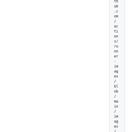
th
ub
.c
om
/
ac
ti
on
s/
ru
nn
er
-
im
ag
es
/
bl
ob
/
ma
in
/
im
ag
es
/