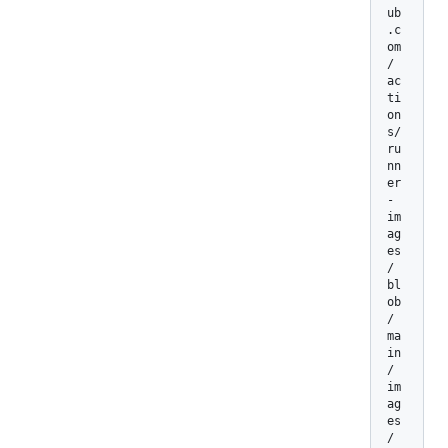
ub
.c
om
/
ac
ti
on
s/
ru
nn
er
-
im
ag
es
/
bl
ob
/
ma
in
/
im
ag
es
/