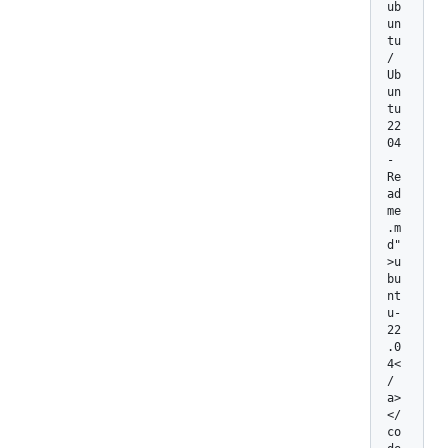
ub
un
tu
/
Ub
un
tu
22
04
-
Re
ad
me
.m
d"
>u
bu
nt
u-
22
.0
4<
/
a>
</
co