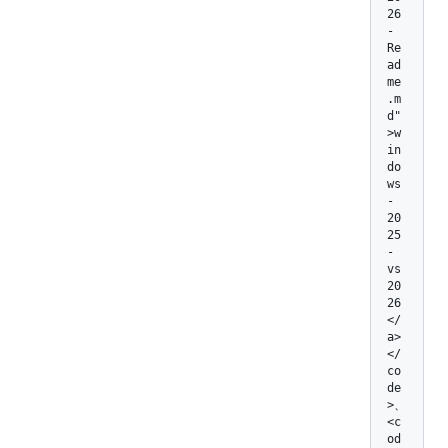
26
-
Re
ad
me
.m
d"
>w
in
do
ws
-
20
25
-
vs
20
26
</
a>
</
co
de
>、 
<c
od