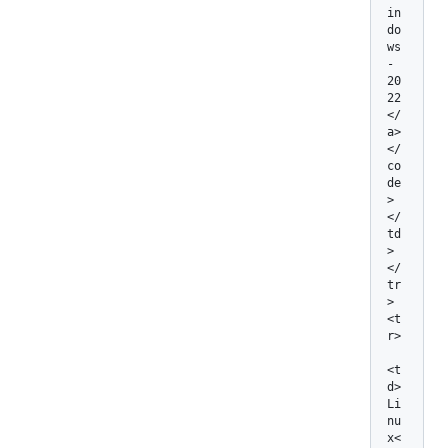
in
do
ws
-
20
22
</
a>
</
co
de
>
</
td
>

</
tr
>

<t
r>

<t
d>
Li
nu
x<