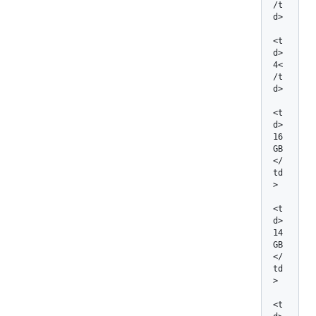
/t
d>

<t
d>
4<
/t
d>

<t
d>
16 
GB
</
td
>

<t
d>
14 
GB
</
td
>

<t