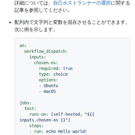
詳細については、
自己ホストランナーの選択
に関する
記事を参照してください。
配列内で文字列と変数を混在させることができます。
次に例を示します。
on:
workflow_dispatch:
inputs:
chosen-os:
required:
true
type:
choice
options:
-
Ubuntu
-
macOS
jobs:
test:
runs-on:
 [
self-hosted
, 
"$
{{ 
inputs.chosen-os }}
"
]

steps:
-
run:
echo
Hello
world!