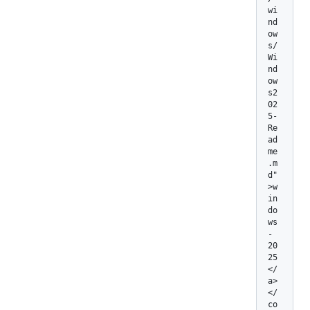
wi
nd
ow
s/
Wi
nd
ow
s2
02
5-
Re
ad
me
.m
d"
>w
in
do
ws
-
20
25
</
a>
</
co