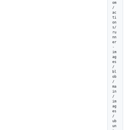
om
/
ac
ti
on
s/
ru
nn
er
-
im
ag
es
/
bl
ob
/
ma
in
/
im
ag
es
/
ub
un