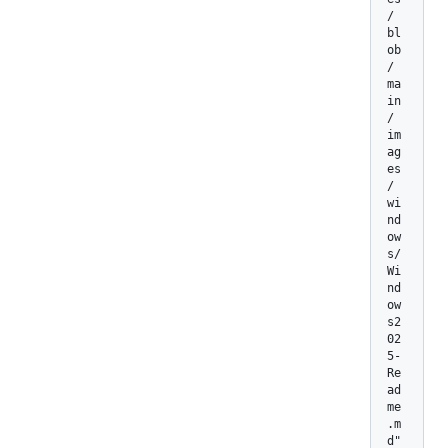
/
bl
ob
/
ma
in
/
im
ag
es
/
wi
nd
ow
s/
Wi
nd
ow
s2
02
5-
Re
ad
me
.m
d"