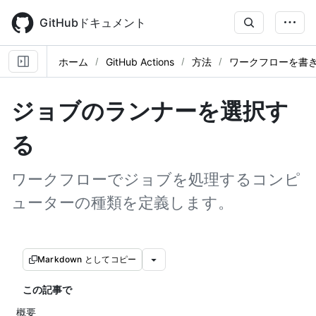
Skip
to
GitHubドキュメント
main
content
ホーム
GitHub Actions
方法
ワークフローを書
ジョブのランナーを選択す
る
ワークフローでジョブを処理するコンピ
ューターの種類を定義します。
Markdown としてコピー
この記事で
概要