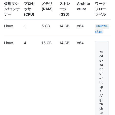
仮想マシ
プロセ
メモリ
ストレ
Archite
ワーク
ン/コンテ
ッサ
(RAM)
ージ
cture
フロー
ナー
(CPU)
(SSD)
ラベル
Linux
1
5 GB
14 GB
x64
ubuntu-
slim
Linux
4
16 GB
14 GB
x64
<c
od
e>
<a 
hr
ef
="
ht
tp
s:
/
/
gi
th
ub
.c