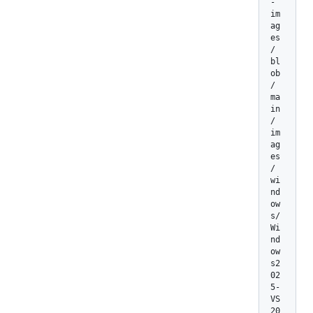
-
im
ag
es
/
bl
ob
/
ma
in
/
im
ag
es
/
wi
nd
ow
s/
Wi
nd
ow
s2
02
5-
VS
20