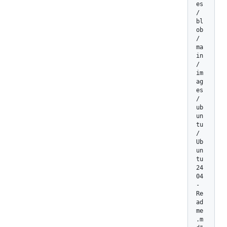
es
/
bl
ob
/
ma
in
/
im
ag
es
/
ub
un
tu
/
Ub
un
tu
24
04
-
Re
ad
me
.m