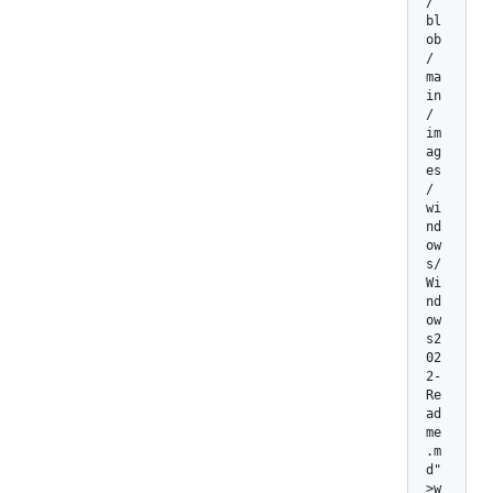
/
bl
ob
/
ma
in
/
im
ag
es
/
wi
nd
ow
s/
Wi
nd
ow
s2
02
2-
Re
ad
me
.m
d"
>w