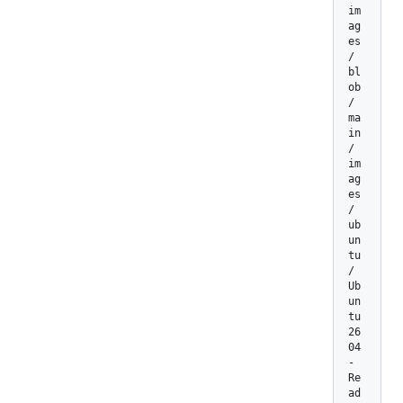
im
ag
es
/
bl
ob
/
ma
in
/
im
ag
es
/
ub
un
tu
/
Ub
un
tu
26
04
-
Re
ad