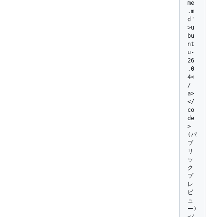
me
.m
d"
>u
bu
nt
u-
26
.0
4<
/
a>
</
co
de
> 
(パ
ブ
リ
ッ
ク 
プ
レ
ビ
ュ
ー) 