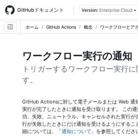
Skip
to
GitHubドキュメント
Version:
Enterprise Cloud
main
content
ホーム
GitHub Actions
概念
ワークフローとア
ワークフロー実行の通知
トリガーするワークフロー実行に
す。
GitHub Actionsに対して電子メールまたは W
実行が完了したときに通知を受け取ります。 この
功、失敗、ニュートラル、キャンセルされた実行が
行が失敗したときにだけ通知を受けるようにするこ
細については、「
通知について
」を参照してくださ