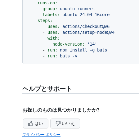
runs-on:
group:
ubuntu-runners
labels:
ubuntu-24.04-16core
steps:
-
uses:
actions/checkout@v6
-
uses:
actions/setup-node@v4
with:
node-version:
'14'
-
run:
npm
install
-g
bats
-
run:
bats
-v
ヘルプとサポート
お探しのものは見つかりましたか?
はい
いいえ
プライバシー ポリシー