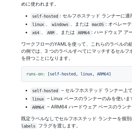
めに使われます。
: セルフホステッド ランナーに
self-hosted
、
、または
: オペレー
linux
windows
macOS
、
、または
: ハードウェア 
x64
ARM
ARM64
ワークフローのYAMLを使って、これらのラベルの
の例では、3 つのラベルすべてにマッチするセルフ
を持つことになります。
runs-on:
 [
self-hosted
, 
linux
, 
ARM64
– セルフホステッド ランナー上
self-hosted
– Linux ベースのランナーのみを使いま
linux
– ARM64 ハードウェア ベースのラ
ARM64
既定ラベルなしでセルフホステッド ランナーを個
フラグを渡します。
labels