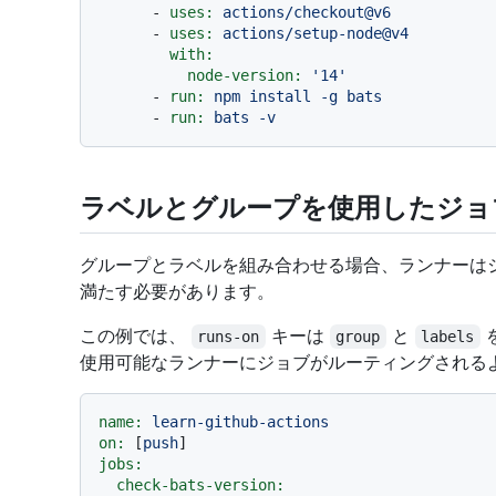
-
uses:
actions/checkout@v6
-
uses:
actions/setup-node@v4
with:
node-version:
'14'
-
run:
npm
install
-g
bats
-
run:
bats
-v
ラベルとグループを使用したジョ
グループとラベルを組み合わせる場合、ランナーは
満たす必要があります。
この例では、
キーは
と
runs-on
group
labels
使用可能なランナーにジョブがルーティングされる
name:
learn-github-actions
on:
 [
push
jobs:
check-bats-version: