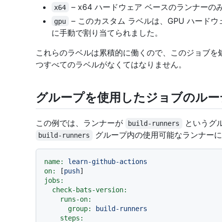
– x64 ハードウェア ベースのランナー
x64
– このカスタム ラベルは、GPU ハード
gpu
に手動で割り当てられました。
これらのラベルは累積的に働くので、このジョブを処
つすべてのラベルがなくてはなりません。
グループを使用したジョブのルー
この例では、ランナーが
というグ
build-runners
グループ内の使用可能なランナーに
build-runners
name:
learn-github-actions
on:
 [
push
jobs:
check-bats-version:
runs-on:
group:
build-runners
steps: