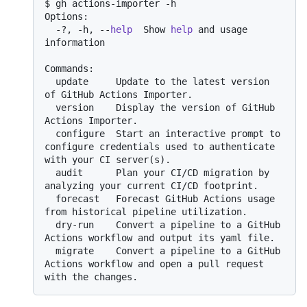
$ gh actions-importer -h

Options:

  -?, -h, --
help
  Show 
help
 and usage 
information

Commands:

  update     Update to the latest version 
of GitHub Actions Importer.

  version    Display the version of GitHub 
Actions Importer.

  configure  Start an interactive prompt to 
configure credentials used to authenticate 
with your CI server(s).

  audit      Plan your CI/CD migration by 
analyzing your current CI/CD footprint.

  forecast   Forecast GitHub Actions usage 
from historical pipeline utilization.

  dry-run    Convert a pipeline to a GitHub 
Actions workflow and output its yaml file.

  migrate    Convert a pipeline to a GitHub 
Actions workflow and open a pull request 