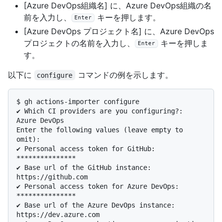
[Azure DevOps組織名] に、Azure DevOps組織の名
前を入力し、
キーを押します。
Enter
[Azure DevOps プロジェクト名] に、Azure DevOps
プロジェクトの名前を入力し、
キーを押しま
Enter
す。
以下に
コマンドの例を示します。
configure
$ 
gh actions-importer configure
✔ Which CI providers are you configuring?: 
Azure DevOps

Enter the following values (leave empty to 
omit):

✔ Personal access token for GitHub: 
***************

✔ Base url of the GitHub instance: 
https://github.com

✔ Personal access token for Azure DevOps: 
***************

✔ Base url of the Azure DevOps instance: 
https://dev.azure.com
