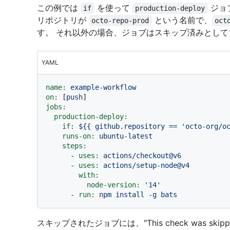
この例では
を使って
ジョ
if
production-deploy
リポジトリが
という名前で、
octo-repo-prod
oct
す。 それ以外の場合、ジョブはスキップ済みとし
YAML
name:
example-workflow
on:
 [
push
jobs:
production-deploy:
if:
${{
github.repository
==
'octo-org/o
runs-on:
ubuntu-latest
steps:
-
uses:
actions/checkout@v6
-
uses:
actions/setup-node@v4
with:
node-version:
'14'
-
run:
npm
install
-g
bats
スキップされたジョブには、"This check was s