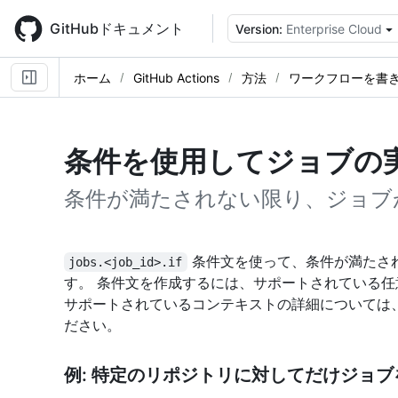
Skip
to
GitHubドキュメント
Version:
Enterprise Cloud
main
content
ホーム
GitHub Actions
方法
ワークフローを書
条件を使用してジョブの
条件が満たされない限り、ジョブ
条件文を使って、条件が満たさ
jobs.<job_id>.if
す。 条件文を作成するには、サポートされている任
サポートされているコンテキストの詳細については
ださい。
例: 特定のリポジトリに対してだけジョ