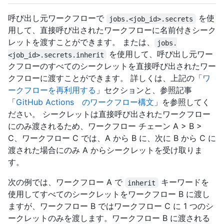
呼び出し元ワークフローで
を使
jobs.<job_id>.secrets
用して、直接呼び出されたワークフローに名前付きシーク
レットを渡すことができます。 または、
jobs.
を使用して、呼び出し元ワー
<job_id>.secrets.inherit
クフローのすべてのシークレットを直接呼び出されたワー
クフローに渡すことができます。 詳しくは、上記の「
ワ
ークフローを再利用する
」セクションと、参照記事
「
GitHub Actions のワークフロー構文
」を参照してく
ださい。 シークレットは直接呼び出されたワークフロー
にのみ渡されるため、ワークフロー チェーン A > B >
C、ワークフロー C では、A から B に、次に B から C に
渡された場合にのみ A からシークレットを受け取りま
す。
次の例では、ワークフロー A で
キーワードを
inherit
使用してすべてのシークレットをワークフロー B に渡し
ますが、ワークフロー B ではワークフロー C に 1 つのシ
ークレットのみを渡します。ワークフロー B に渡される