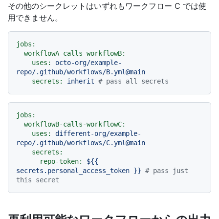
その他のシークレットはいずれもワークフロー C では使
用できません。
jobs:
workflowA-calls-workflowB:
uses:
octo-org/example-
repo/.github/workflows/B.yml@main
secrets:
inherit
# pass all secrets
jobs:
workflowB-calls-workflowC:
uses:
different-org/example-
repo/.github/workflows/C.yml@main
secrets:
repo-token:
${{
secrets.personal_access_token
}}
# pass just 
this secret