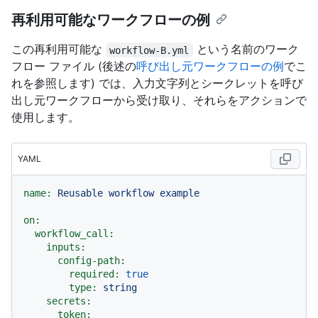
再利用可能なワークフローの例
この再利用可能な
という名前のワーク
workflow-B.yml
フロー ファイル (後述の
呼び出し元ワークフローの例
でこ
れを参照します) では、入力文字列とシークレットを呼び
出し元ワークフローから受け取り、それらをアクションで
使用します。
YAML
name:
Reusable
workflow
example
on:
workflow_call:
inputs:
config-path:
required:
true
type:
string
secrets:
token: