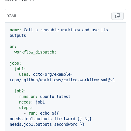
YAML
name:
Call
a
reusable
workflow
and
use
its
outputs
on:
workflow_dispatch:
jobs:
job1:
uses:
octo-org/example-
repo/.github/workflows/called-workflow.yml@v1
job2:
runs-on:
ubuntu-latest
needs:
job1
steps:
-
run:
echo
${{
needs.job1.outputs.firstword
}}
${{
needs.job1.outputs.secondword
}}