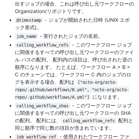
出すジョブの場合、これは呼び出し元ワークフローの
Organization/リポジトリです。
- ジョブが開始された日時 (UNIX エポ
@timestamp
ック形式)。
- 実行されたジョブの名前。
job_name
- このワークフロー ジョブ
calling_workflow_refs
に関係するすべての呼び出し元ワークフローのファイ
ル パスの配列。 配列内の項目は、呼び出された逆の
順序になります。 たとえば、ワークフロー A > B >
C のチェーンでは、ワークフロー C 内のジョブのロ
グを表示する場合、配列は
["octo-org/octo-
repo/.github/workflows/B.yml", "octo-org/octo-
になります。
repo/.github/workflows/A.yml"]
- このワークフロー ジョブ
calling_workflow_shas
に関係するすべての呼び出し元ワークフローの SHA
の配列。 配列には、
配列と
calling_workflow_refs
同じ順序で同じ数の項目が含まれています。
- 使用されたワークフロー ファ
job_workflow_ref