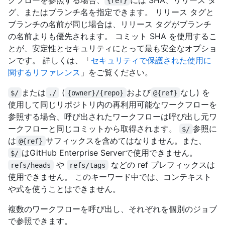
{ref}
グ、またはブランチ名を指定できます。 リリース タグと
ブランチの名前が同じ場合は、リリース タグがブランチ
の名前よりも優先されます。 コミット SHA を使用するこ
とが、安定性とセキュリティにとって最も安全なオプショ
ンです。 詳しくは、「
セキュリティで保護された使用に
関するリファレンス
」をご覧ください。
または
(
および
なし) を
$/
./
{owner}/{repo}
@{ref}
使用して同じリポジトリ内の再利用可能なワークフローを
参照する場合、呼び出されたワークフローは呼び出し元ワ
ークフローと同じコミットから取得されます。
参照に
$/
は
サフィックスを含めてはなりません。また、
@{ref}
はGitHub Enterprise Serverで使用できません。
$/
や
などの ref プレフィックスは
refs/heads
refs/tags
使用できません。 このキーワード中では、コンテキスト
や式を使うことはできません。
複数のワークフローを呼び出し、それぞれを個別のジョブ
で参照できます。