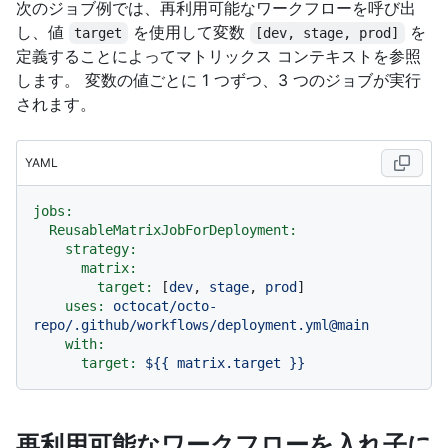
次のジョブ例では、再利用可能なワークフローを呼び出
し、値
を使用して変数
を
target
[dev, stage, prod]
定義することによってマトリックス コンテキストを参照
します。 変数の値ごとに 1 つずつ、3 つのジョブが実行
されます。
YAML
jobs:
ReusableMatrixJobForDeployment:
strategy:
matrix:
target:
 [
dev
, 
stage
, 
prod
]

uses:
octocat/octo-
repo/.github/workflows/deployment.yml@main
with:
target:
${{
matrix.target
}}
再利用可能なワークフローを入れ子に