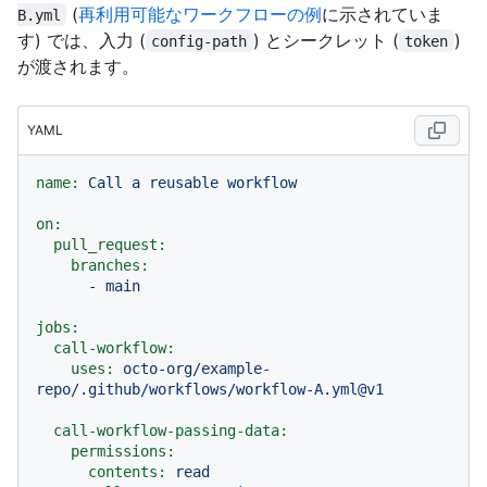
(
再利用可能なワークフローの例
に示されていま
B.yml
す) では、入力 (
) とシークレット (
)
config-path
token
が渡されます。
YAML
name:
Call
a
reusable
workflow
on:
pull_request:
branches:
-
main
jobs:
call-workflow:
uses:
octo-org/example-
repo/.github/workflows/workflow-A.yml@v1
call-workflow-passing-data:
permissions:
contents:
read