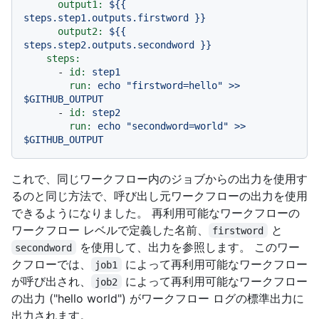
output1:
${{
steps.step1.outputs.firstword
}}
output2:
${{
steps.step2.outputs.secondword
}}
steps:
-
id:
step1
run:
echo
"firstword=hello"
>>
$GITHUB_OUTPUT
-
id:
step2
run:
echo
"secondword=world"
>>
$GITHUB_OUTPUT
これで、同じワークフロー内のジョブからの出力を使用す
るのと同じ方法で、呼び出し元ワークフローの出力を使用
できるようになりました。 再利用可能なワークフローの
ワークフロー レベルで定義した名前、
と
firstword
を使用して、出力を参照します。 このワー
secondword
クフローでは、
によって再利用可能なワークフロー
job1
が呼び出され、
によって再利用可能なワークフロー
job2
の出力 ("hello world") がワークフロー ログの標準出力に
出力されます。