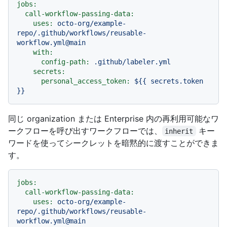
jobs:
call-workflow-passing-data:
uses:
octo-org/example-
repo/.github/workflows/reusable-
workflow.yml@main
with:
config-path:
.github/labeler.yml
secrets:
personal_access_token:
${{
secrets.token
}}
同じ organization または Enterprise 内の再利用可能なワ
ークフローを呼び出すワークフローでは、
キー
inherit
ワードを使ってシークレットを暗黙的に渡すことができま
す。
jobs:
call-workflow-passing-data:
uses:
octo-org/example-
repo/.github/workflows/reusable-
workflow.yml@main