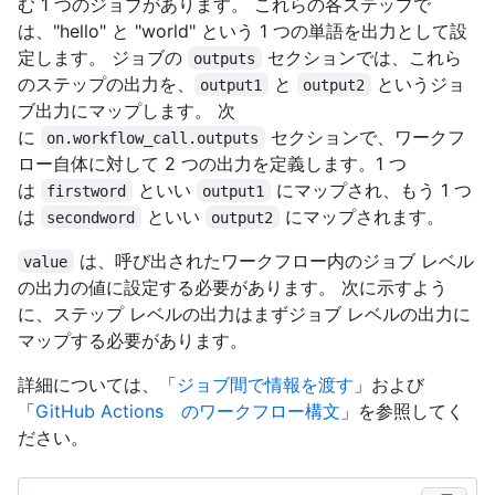
む 1 つのジョブがあります。 これらの各ステップで
は、"hello" と "world" という 1 つの単語を出力として設
定します。 ジョブの
セクションでは、これら
outputs
のステップの出力を、
と
というジョ
output1
output2
ブ出力にマップします。 次
に
セクションで、ワークフ
on.workflow_call.outputs
ロー自体に対して 2 つの出力を定義します。1 つ
は
といい
にマップされ、もう 1 つ
firstword
output1
は
といい
にマップされます。
secondword
output2
は、呼び出されたワークフロー内のジョブ レベル
value
の出力の値に設定する必要があります。 次に示すよう
に、ステップ レベルの出力はまずジョブ レベルの出力に
マップする必要があります。
詳細については、「
ジョブ間で情報を渡す
」および
「
GitHub Actions のワークフロー構文
」を参照してく
ださい。