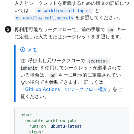
入力とシークレットを定義するための構文の詳細につ
いては、
と
on.workflow_call.inputs
を参照してください。
on.workflow_call.secrets
再利用可能なワークフローで、前の手順で
キー
on
に定義した入力またはシークレットを参照します。
メモ
注: 呼び出し元ワークフローで
secrets: 
を使用してシークレットが継承されて
inherit
いる場合は、
キーに明示的に定義されてい
on
ない場合でも参照できます。 詳しくは、
「
GitHub Actions のワークフロー構文
」をご
覧ください。
jobs:
reusable_workflow_job:
runs-on:
ubuntu-latest
steps: