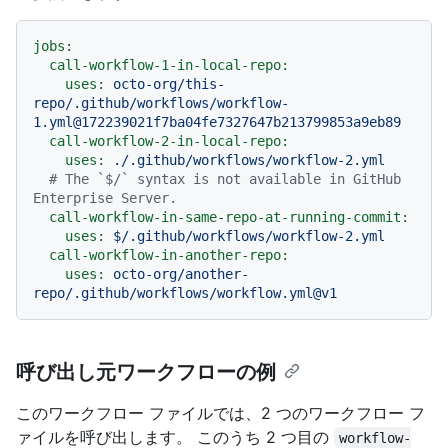
jobs:
call-workflow-1-in-local-repo:
uses:
octo-org/this-
repo/.github/workflows/workflow-
1.yml@172239021f7ba04fe7327647b213799853a9eb89
call-workflow-2-in-local-repo:
uses:
./.github/workflows/workflow-2.yml
# The `$/` syntax is not available in GitHub 
Enterprise Server.
call-workflow-in-same-repo-at-running-commit:
uses:
$/.github/workflows/workflow-2.yml
call-workflow-in-another-repo:
uses:
octo-org/another-
repo/.github/workflows/workflow.yml@v1
呼び出し元ワークフローの例
このワークフロー ファイルでは、2 つのワークフロー フ
ァイルを呼び出します。 このうち 2 つ目の
workflow-