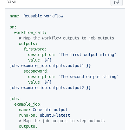
YAML
name:
Reusable
workflow
on:
workflow_call:
# Map the workflow outputs to job outputs
outputs:
firstword:
description:
"The first output string"
value:
${{
jobs.example_job.outputs.output1
}}
secondword:
description:
"The second output string"
value:
${{
jobs.example_job.outputs.output2
}}
jobs:
example_job:
name:
Generate
output
runs-on:
ubuntu-latest
# Map the job outputs to step outputs
outputs: