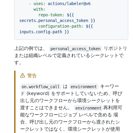
-
uses:
actions/labeler@v6
with:
repo-token:
${{
secrets.personal_access_token
}}
configuration-path:
${{
inputs.config-path
}}
上記の例では、
リポジトリ
personal_access_token
または組織レベルで定義されているシークレットで
す。
警告
は
キーワー
on.workflow_call
environment
ド (keyword) をサポートしていないため、呼び
出し元のワークフローから環境シークレットを
渡すことはできません。
再利用可
environment
能なワークフローにジョブ レベルで含める 場
合、呼び出し元のワークフローから渡されたシ
ークレットではなく、環境シークレットが使用