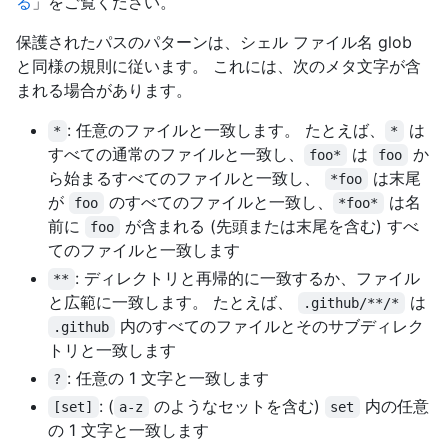
る
」をご覧ください。
保護されたパスのパターンは、シェル ファイル名 glob
と同様の規則に従います。 これには、次のメタ文字が含
まれる場合があります。
: 任意のファイルと一致します。 たとえば、
は
*
*
すべての通常のファイルと一致し、
は
か
foo*
foo
ら始まるすべてのファイルと一致し、
は末尾
*foo
が
のすべてのファイルと一致し、
は名
foo
*foo*
前に
が含まれる (先頭または末尾を含む) すべ
foo
てのファイルと一致します
: ディレクトリと再帰的に一致するか、ファイル
**
と広範に一致します。 たとえば、
は
.github/**/*
内のすべてのファイルとそのサブディレク
.github
トリと一致します
: 任意の 1 文字と一致します
?
: (
のようなセットを含む)
内の任意
[set]
a-z
set
の 1 文字と一致します