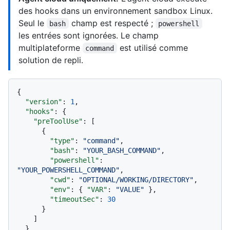
des hooks dans un environnement sandbox Linux.
Seul le
champ est respecté ;
bash
powershell
les entrées sont ignorées. Le champ
multiplateforme
est utilisé comme
command
solution de repli.
{
"version"
:
1
,
"hooks"
:
{
"preToolUse"
:
[
{
"type"
:
"command"
,
"bash"
:
"YOUR_BASH_COMMAND"
,
"powershell"
:
"YOUR_POWERSHELL_COMMAND"
,
"cwd"
:
"OPTIONAL/WORKING/DIRECTORY"
,
"env"
:
{
"VAR"
:
"VALUE"
}
,
"timeoutSec"
:
30
}
]
}