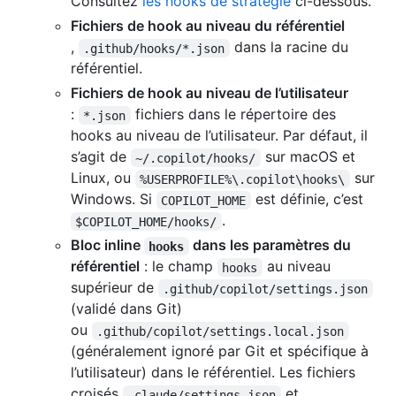
Consultez
les hooks de stratégie
ci-dessous.
Fichiers de hook au niveau du référentiel
,
dans la racine du
.github/hooks/*.json
référentiel.
Fichiers de hook au niveau de l’utilisateur
:
fichiers dans le répertoire des
*.json
hooks au niveau de l’utilisateur. Par défaut, il
s’agit de
sur macOS et
~/.copilot/hooks/
Linux, ou
sur
%USERPROFILE%\.copilot\hooks\
Windows. Si
est définie, c’est
COPILOT_HOME
.
$COPILOT_HOME/hooks/
Bloc inline
dans les paramètres du
hooks
référentiel
: le champ
au niveau
hooks
supérieur de
.github/copilot/settings.json
(validé dans Git)
ou
.github/copilot/settings.local.json
(généralement ignoré par Git et spécifique à
l’utilisateur) dans le référentiel. Les fichiers
croisés
et
.claude/settings.json