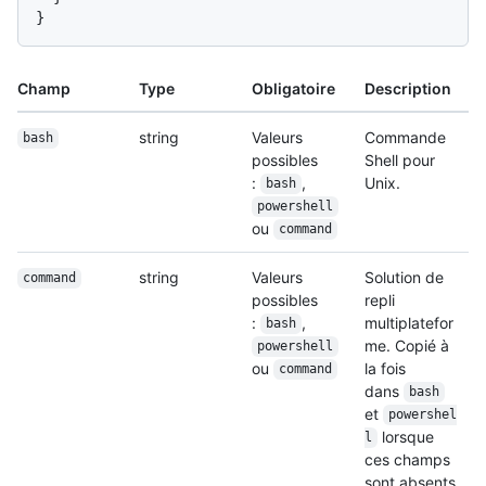
}
Champ
Type
Obligatoire
Description
string
Valeurs
Commande
bash
possibles
Shell pour
:
,
Unix.
bash
powershell
ou
command
string
Valeurs
Solution de
command
possibles
repli
:
,
multiplatefor
bash
me. Copié à
powershell
ou
la fois
command
dans
bash
et
powershel
lorsque
l
ces champs
sont absents