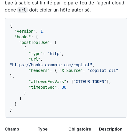
bac à sable est limité par le pare-feu de l'agent cloud,
donc
doit cibler un hôte autorisé.
url
{
"version"
:
1
,
"hooks"
:
{
"postToolUse"
:
[
{
"type"
:
"http"
,
"url"
:
"https://hooks.example.com/copilot"
,
"headers"
:
{
"X-Source"
:
"copilot-cli"
}
,
"allowedEnvVars"
:
[
"GITHUB_TOKEN"
]
,
"timeoutSec"
:
30
}
]
}
}
Champ
Type
Obligatoire
Description