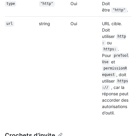
Oui
Doit
type
"http"
être
.
"http"
string
Oui
URL cible.
url
Doit
utiliser
http
ou
:
.
https:
Pour
preTool
et
Use
permissionR
, doit
equest
utiliser
https
, car la
://
réponse peut
accorder des
autorisations
d’outil.
Crochets d’invite