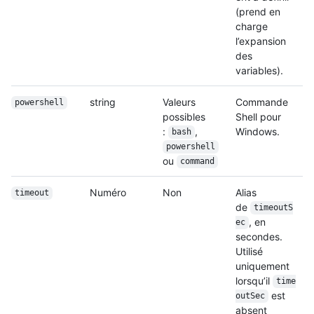
(prend en
charge
l’expansion
des
variables).
string
Valeurs
Commande
powershell
possibles
Shell pour
:
,
Windows.
bash
powershell
ou
command
Numéro
Non
Alias
timeout
de
timeoutS
, en
ec
secondes.
Utilisé
uniquement
lorsqu’il
time
est
outSec
absent