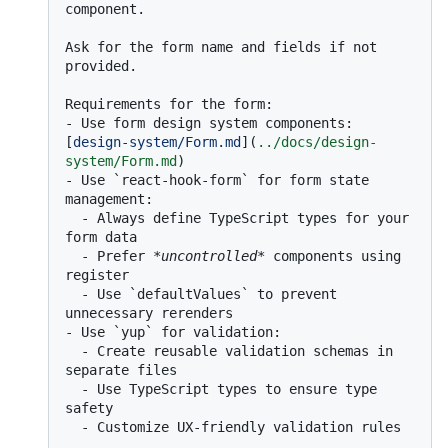
component.

Ask for the form name and fields if not 
provided.

-
 Use form design system components: 
[
design-system/Form.md
](
../docs/design-
system/Form.md
-
 Use 
`react-hook-form`
 for form state 
  -
 Always define TypeScript types for your 
  -
 Prefer 
*uncontrolled*
 components using 
  -
 Use 
`defaultValues`
 to prevent 
-
 Use 
`yup`
  -
 Create reusable validation schemas in 
  -
 Use TypeScript types to ensure type 
  -