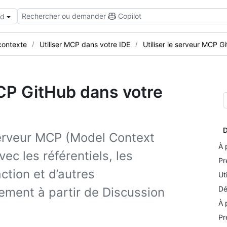
Rechercher ou demander
Copilot
ud
contexte
Utiliser MCP dans votre IDE
Utiliser le serveur MCP G
MCP GitHub dans votre
D
serveur MCP (Model Context
À 
ec les référentiels, les
Pr
tion et d’autres
Ut
Dé
tement à partir de Discussion
À 
Pr