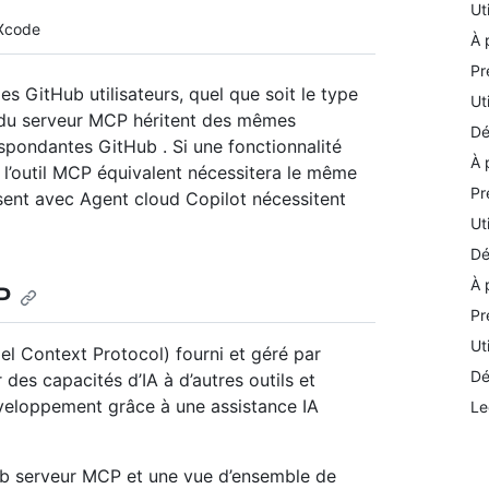
Ut
Xcode
À 
Pr
s GitHub utilisateurs, quel que soit le type
Ut
in du serveur MCP héritent des mêmes
Dé
spondantes GitHub . Si une fonctionnalité
À 
 l’outil MCP équivalent nécessitera le même
Pr
ssent avec Agent cloud Copilot nécessitent
Ut
Dé
À 
P
Pr
Ut
 Context Protocol) fourni et géré par
Dé
es capacités d’IA à d’autres outils et
éveloppement grâce à une assistance IA
Le
ub serveur MCP et une vue d’ensemble de