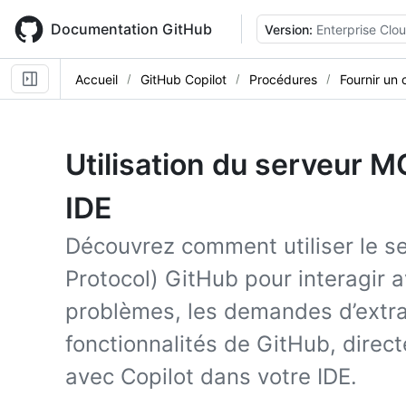
Skip
to
Documentation GitHub
Version:
Enterprise Clo
main
content
Accueil
GitHub Copilot
Procédures
Fournir un 
Utilisation du serveur 
IDE
Découvrez comment utiliser le 
Protocol) GitHub pour interagir av
problèmes, les demandes d’extrac
fonctionnalités de GitHub, direc
avec Copilot dans votre IDE.