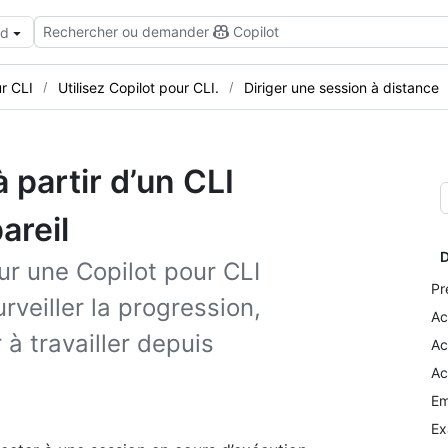
Rechercher ou demander
Copilot
ud
r CLI
Utilisez Copilot pour CLI.
Diriger une session à distance
 partir d’un CLI
areil
D
ur une Copilot pour CLI
Pr
rveiller la progression,
Ac
 à travailler depuis
Ac
Ac
Em
Ex