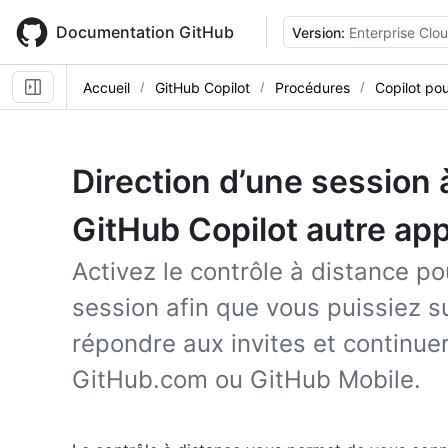
Skip
to
Documentation GitHub
Version:
Enterprise Clo
main
content
Accueil
GitHub Copilot
Procédures
Copilot pou
Direction d’une session à
GitHub Copilot autre app
Activez le contrôle à distance po
session afin que vous puissiez su
répondre aux invites et continuer
GitHub.com ou GitHub Mobile.