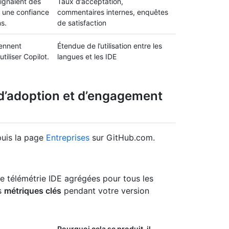
ignalent des
Taux d’acceptation,
t une confiance
commentaires internes, enquêtes
s.
de satisfaction
ennent
Étendue de l’utilisation entre les
iliser Copilot.
langues et les IDE
s d’adoption et d’engagement
puis la page
Entreprises
sur GitHub.com.
e télémétrie IDE agrégées pour tous les
es
métriques clés
pendant votre version
Pourquoi cela se produit-il