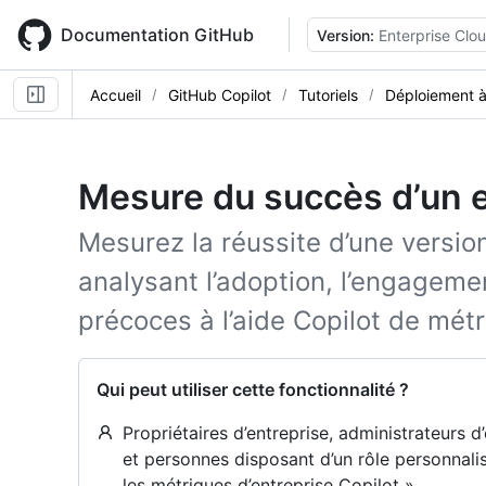
Skip
to
Documentation GitHub
Version:
Enterprise Clo
main
content
Accueil
GitHub Copilot
Tutoriels
Déploiement à
Mesure du succès d’un e
Mesurez la réussite d’une version
analysant l’adoption, l’engagemen
précoces à l’aide Copilot de métri
Qui peut utiliser cette fonctionnalité ?
Propriétaires d’entreprise, administrateurs 
et personnes disposant d’un rôle personnalisé
les métriques d’entreprise Copilot ».