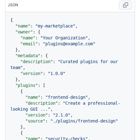
JSON
{
"name"
:
"my-marketplace"
,
"owner"
:
{
"name"
:
"Your Organization"
,
"email"
:
"plugins@example.com"
}
,
"metadata"
:
{
"description"
:
"Curated plugins for our 
team"
,
"version"
:
"1.0.0"
}
,
"plugins"
:
[
{
"name"
:
"frontend-design"
,
"description"
:
"Create a professional-
looking GUI ..."
,
"version"
:
"2.1.0"
,
"source"
:
"./plugins/frontend-design"
}
,
{
"name"
:
"security-checks"
,