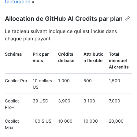
facturation
».
Allocation de GitHub AI Credits par plan
Le tableau suivant indique ce qui est inclus dans
chaque plan payant.
Schéma
Prix par
Crédits
Attributio
Total
mois
de base
n flexible
mensuel
AI credits
Copilot Pro
10 dollars
1 000
500
1,500
US
Copilot
39 USD
3,900
3 100
7,000
Pro+
Copilot
100 $ US
10 000
10 000
20,000
Max