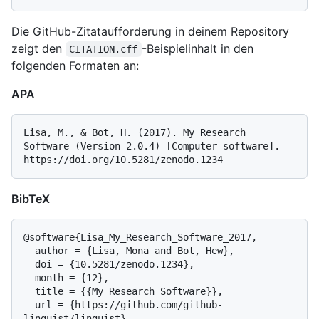
Die GitHub-Zitataufforderung in deinem Repository
zeigt den
-Beispielinhalt in den
CITATION.cff
folgenden Formaten an:
APA
Lisa, M., & Bot, H. (2017). My Research 
Software (Version 2.0.4) [Computer software]. 
BibTeX
@software{Lisa_My_Research_Software_2017,

  author = {Lisa, Mona and Bot, Hew},

  doi = {10.5281/zenodo.1234},

  month = {12},

  title = {{My Research Software}},

  url = {https://github.com/github-
linguist/linguist},
