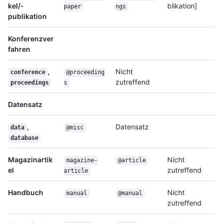
kel/-
blikation]
paper
ngs
publikation
Konferenzver
fahren
,
Nicht
conference
@proceeding
zutreffend
proceedings
s
Datensatz
,
Datensatz
data
@misc
database
Magazinartik
Nicht
magazine-
@article
el
zutreffend
article
Handbuch
Nicht
manual
@manual
zutreffend