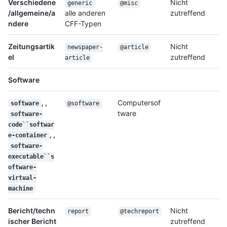
Verschiedene
Nicht
generic
@misc
/allgemeine/a
alle anderen
zutreffend
ndere
CFF-Typen
Zeitungsartik
Nicht
newspaper-
@article
el
zutreffend
article
Software
, ,
Computersof
software
@software
tware
software-
code``softwar
, ,
e-container
software-
executable``s
oftware-
virtual-
machine
Bericht/techn
Nicht
report
@techreport
ischer Bericht
zutreffend