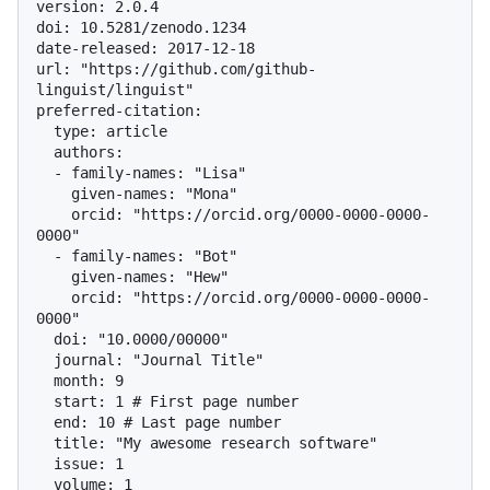
version: 2.0.4

doi: 10.5281/zenodo.1234

date-released: 2017-12-18

url: "https://github.com/github-
linguist/linguist"

preferred-citation:

  type: article

  authors:

  - family-names: "Lisa"

    given-names: "Mona"

    orcid: "https://orcid.org/0000-0000-0000-
0000"

  - family-names: "Bot"

    given-names: "Hew"

    orcid: "https://orcid.org/0000-0000-0000-
0000"

  doi: "10.0000/00000"

  journal: "Journal Title"

  month: 9

  start: 1 # First page number

  end: 10 # Last page number

  title: "My awesome research software"

  issue: 1

  volume: 1
