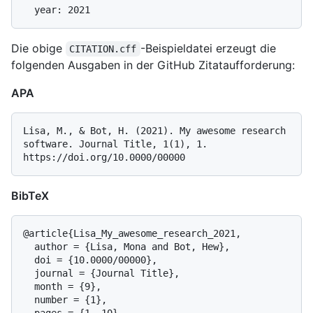
Die obige
-Beispieldatei erzeugt die
CITATION.cff
folgenden Ausgaben in der GitHub Zitataufforderung:
APA
Lisa, M., & Bot, H. (2021). My awesome research 
software. Journal Title, 1(1), 1. 
BibTeX
@article{Lisa_My_awesome_research_2021,

  author = {Lisa, Mona and Bot, Hew},

  doi = {10.0000/00000},

  journal = {Journal Title},

  month = {9},

  number = {1},
