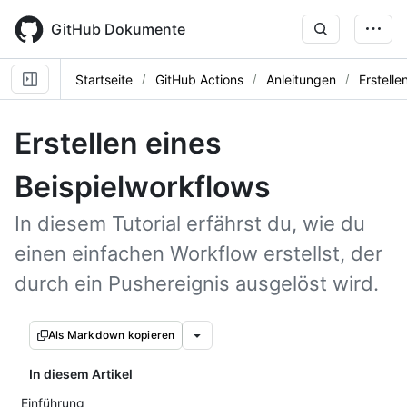
Skip
to
GitHub Dokumente
main
content
Startseite
GitHub Actions
Anleitungen
Erstelle
Erstellen eines
Beispielworkflows
In diesem Tutorial erfährst du, wie du
einen einfachen Workflow erstellst, der
durch ein Pushereignis ausgelöst wird.
Als Markdown kopieren
In diesem Artikel
Einführung