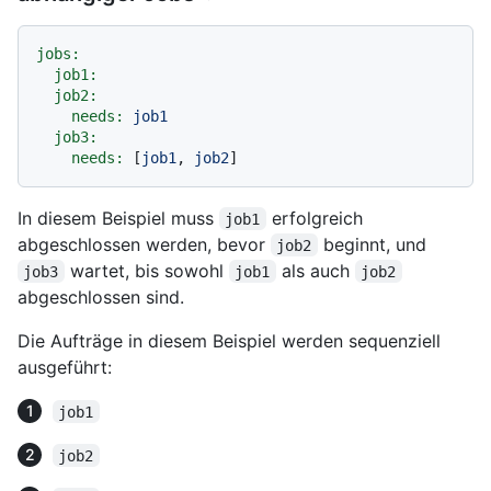
jobs:
job1:
job2:
needs:
job1
job3:
needs:
 [
job1
, 
job2
In diesem Beispiel muss
erfolgreich
job1
abgeschlossen werden, bevor
beginnt, und
job2
wartet, bis sowohl
als auch
job3
job1
job2
abgeschlossen sind.
Die Aufträge in diesem Beispiel werden sequenziell
ausgeführt:
job1
job2