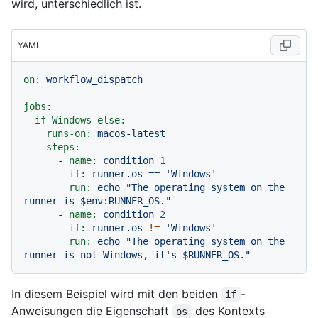
wird, unterschiedlich ist.
YAML
on:
workflow_dispatch
jobs:
if-Windows-else:
runs-on:
macos-latest
steps:
-
name:
condition
1
if:
runner.os
==
'Windows'
run:
echo
"The operating system on the 
runner is $env:RUNNER_OS."
-
name:
condition
2
if:
runner.os
!=
'Windows'
run:
echo
"The operating system on the 
runner is not Windows, it's $RUNNER_OS."
In diesem Beispiel wird mit den beiden
-
if
Anweisungen die Eigenschaft
des Kontexts
os