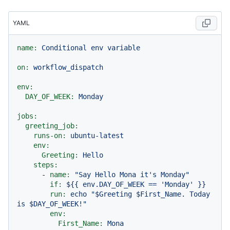
YAML
name:
Conditional
env
variable
on:
workflow_dispatch
env:
DAY_OF_WEEK:
Monday
jobs:
greeting_job:
runs-on:
ubuntu-latest
env:
Greeting:
Hello
steps:
-
name:
"Say Hello Mona it's Monday"
if:
${{
env.DAY_OF_WEEK
==
'Monday'
}}
run:
echo
"$Greeting $First_Name. Today 
is $DAY_OF_WEEK!"
env:
First_Name:
Mona