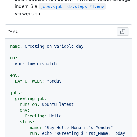
indem Sie
jobs.<job_id>.steps[*].env
verwenden
YAML
name:
Greeting
on
variable
day
on:
workflow_dispatch
env:
DAY_OF_WEEK:
Monday
jobs:
greeting_job:
runs-on:
ubuntu-latest
env:
Greeting:
Hello
steps:
-
name:
"Say Hello Mona it's Monday"
run:
echo
"$Greeting $First_Name. Today 