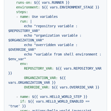
runs-on:
${{
vars.RUNNER
}}
environment:
${{
vars.ENVIRONMENT_STAGE
}}
steps:
-
name:
Use
variables
run:
|

        echo "repository variable : 
$REPOSITORY_VAR"

        echo "organization variable : 
$ORGANIZATION_VAR"

        echo "overridden variable : 
$OVERRIDE_VAR"

        echo "variable from shell environment : 
env:
REPOSITORY_VAR:
${{
vars.REPOSITORY_VAR
}}
ORGANIZATION_VAR:
${{
vars.ORGANIZATION_VAR
}}
OVERRIDE_VAR:
${{
vars.OVERRIDE_VAR
}}
-
name:
${{
vars.HELLO_WORLD_STEP
}}
if:
${{
vars.HELLO_WORLD_ENABLED
==
'true'
}}
uses:
actions/hello-world-javascript-