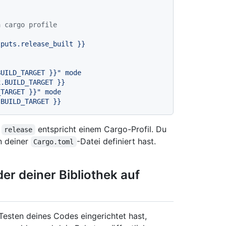
a cargo profile
tputs.release_built
}}
BUILD_TARGET }}
"
mode
x.BUILD_TARGET
}}
_TARGET }}
"
mode
.BUILD_TARGET
}}
t
entspricht einem Cargo-Profil. Du
release
n deiner
-Datei definiert hast.
Cargo.toml
er deiner Bibliothek auf
esten deines Codes eingerichtet hast,