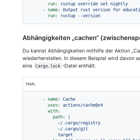
run:
rustup
override
set
nightly
-
name:
Output
rust
version
for
educat
run:
rustup
--version
Abhängigkeiten „cachen“ (zwischensp
Du kannst Abhängigkeiten mithilfe der Aktion „C
wiederherstellen. In diesem Beispiel wird davon 
eine
-Datei enthält.
Cargo.lock
YAML
-
name:
Cache
uses:
actions/cache@v4
with:
path:
|

            ~/.cargo/registry

            ~/.cargo/git
