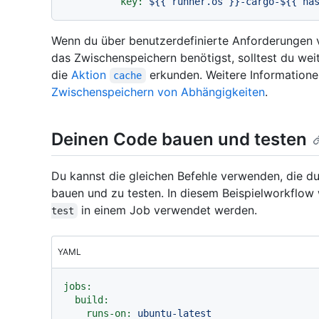
key:
${{
runner.os
}}-cargo-${{
ha
Wenn du über benutzerdefinierte Anforderungen v
das Zwischenspeichern benötigst, solltest du wei
die
Aktion
erkunden. Weitere Informatione
cache
Zwischenspeichern von Abhängigkeiten
.
Deinen Code bauen und testen
Du kannst die gleichen Befehle verwenden, die d
bauen und zu testen. In diesem Beispielworkflow 
in einem Job verwendet werden.
test
YAML
jobs:
build:
runs-on:
ubuntu-latest