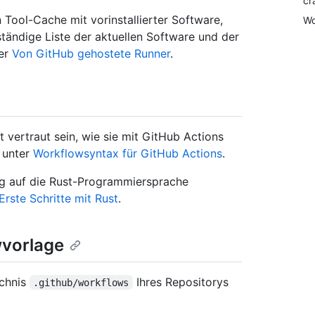
cr
Tool-Cache mit vorinstallierter Software,
Wo
lständige Liste der aktuellen Software und der
ter
Von GitHub gehostete Runner
.
 vertraut sein, wie sie mit GitHub Actions
 unter
Workflowsyntax für GitHub Actions
.
ug auf die Rust-Programmiersprache
Erste Schritte mit Rust
.
wvorlage
ichnis
Ihres Repositorys
.github/workflows