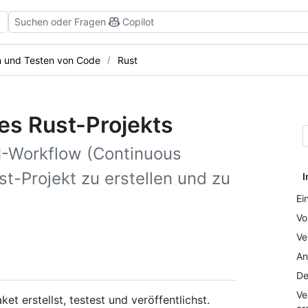
Suchen oder Fragen
Copilot
en und Testen von Code
Rust
nes Rust-Projekts
CI-Workflow (Continuous
ust-Projekt zu erstellen und zu
I
Ei
Vo
Ve
An
De
Ve
ket erstellst, testest und veröffentlichst.