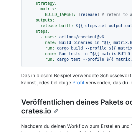
strategy:
matrix:
BUILD_TARGET:
 [
release
] 
# refers to 
outputs:
release_built:
${{
steps.set-output.ou
steps:
-
uses:
actions/checkout@v6
-
name:
Build
binaries
in
"$
{{ matrix.
run:
cargo
build
--profile
${{
matri
-
name:
Run
tests
in
"$
{{ matrix.BUILD
run:
cargo
test
--profile
${{
matrix
Das in diesem Beispiel verwendete Schlüsselwor
kannst jedes beliebige
Profil
verwenden, das du i
Veröffentlichen deines Pakets od
crates.io
Nachdem du deinen Workflow zum Erstellen und T