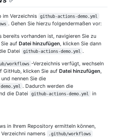
ub im Verzeichnis
github-actions-demo.yml
. Gehen Sie hierzu folgendermaßen vor:
ows
s bereits vorhanden ist, navigieren Sie zu
 Sie auf
Datei hinzufügen
, klicken Sie dann
die Datei
.
github-actions-demo.yml
-Verzeichnis verfügt, wechseln
ub/workflows
f GitHub, klicken Sie auf
Datei hinzufügen
,
und nennen Sie die
. Dadurch werden die
-demo.yml
nd die Datei
in
github-actions-demo.yml
s in Ihrem Repository ermitteln können,
m Verzeichni namens
.github/workflows