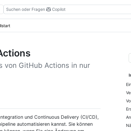
Suchen oder Fragen
Copilot
lstart
Actions
s von GitHub Actions in nur
I
Ei
Ve
Vo
Er
Integration und Continuous Delivery (CI/CD),
An
spipeline automatisieren kannst. Sie können
Nä