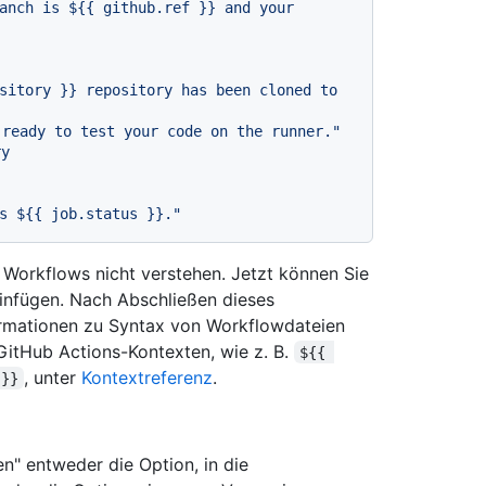
anch is $
{{ github.ref }}
 and your 
sitory }}
 repository has been cloned to 
w ready to test your code on the runner."
ry
s $
{{ job.status }}
."
s Workflows nicht verstehen. Jetzt können Sie
 einfügen. Nach Abschließen dieses
formationen zu Syntax von Workflowdateien
GitHub Actions-Kontexten, wie z. B.
${{ 
, unter
Kontextreferenz
.
 }}
n" entweder die Option, in die