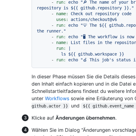
-
run:
echo
"🔎 The name of your br
repository is $
{{ github.repository }}
."
-
name:
Check
out
repository
code
uses:
actions/checkout@v6
-
run:
echo
"💡 The $
{{ github.repo
the runner."
-
run:
echo
"🖥️ The workflow is no
-
name:
List
files
in
the
reposito
run:
|

-
run:
echo
"🍏 This job's status i
In dieser Phase müssen Sie die Details diese
den Inhalt einfach kopieren und in die Datei
Schnellstartleitfadens findest du weitere In
unter
Workflows
sowie eine Erläuterung von 
und
github.actor }}
${{ github.event_name
Klicke auf
Änderungen übernehmen
.
Wählen Sie im Dialog "Änderungen vorschlage