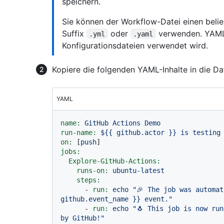
speichern.
Sie können der Workflow-Datei einen beli
Suffix
oder
verwenden. YAML 
.yml
.yaml
Konfigurationsdateien verwendet wird.
Kopiere die folgenden YAML-Inhalte in die Da
YAML
name:
GitHub
Actions
Demo
run-name:
${{
github.actor
}}
is
testing
on:
 [
push
jobs:
Explore-GitHub-Actions:
runs-on:
ubuntu-latest
steps:
-
run:
echo
"🎉 The job was automat
github.event_name }}
 event."
-
run:
echo
"🐧 This job is now run
by GitHub!"