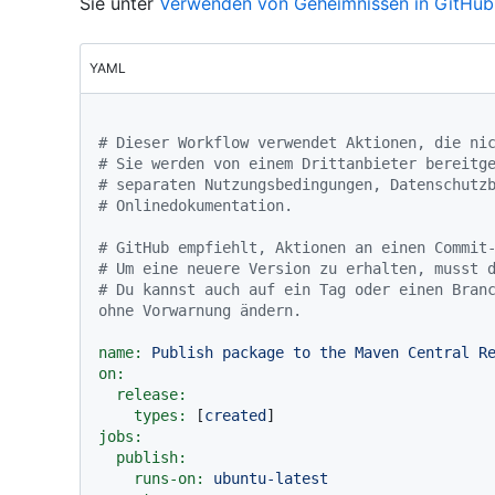
Sie unter
Verwenden von Geheimnissen in GitHub
YAML
# Dieser Workflow verwendet Aktionen, die ni
# Sie werden von einem Drittanbieter bereitg
# separaten Nutzungsbedingungen, Datenschutz
# Onlinedokumentation.
# GitHub empfiehlt, Aktionen an einen Commit
# Um eine neuere Version zu erhalten, musst 
# Du kannst auch auf ein Tag oder einen Branc
ohne Vorwarnung ändern.
name:
Publish
package
to
the
Maven
Central
R
on:
release:
types:
 [
created
jobs:
publish:
runs-on:
ubuntu-latest