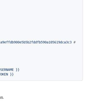
7a9effdb900e5b5b2fddfb590a105619dca3c3
# 
USERNAME
}}
TOKEN
}}
us.