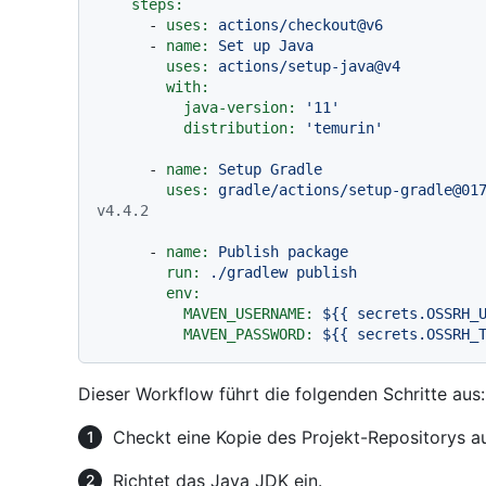
steps:
-
uses:
actions/checkout@v6
-
name:
Set
up
Java
uses:
actions/setup-java@v4
with:
java-version:
'11'
distribution:
'temurin'
-
name:
Setup
Gradle
uses:
gradle/actions/setup-gradle@01
v4.4.2
-
name:
Publish
package
run:
./gradlew
publish
env:
MAVEN_USERNAME:
${{
secrets.OSSRH_
MAVEN_PASSWORD:
${{
secrets.OSSRH_
Dieser Workflow führt die folgenden Schritte aus:
Checkt eine Kopie des Projekt-Repositorys a
Richtet das Java JDK ein.