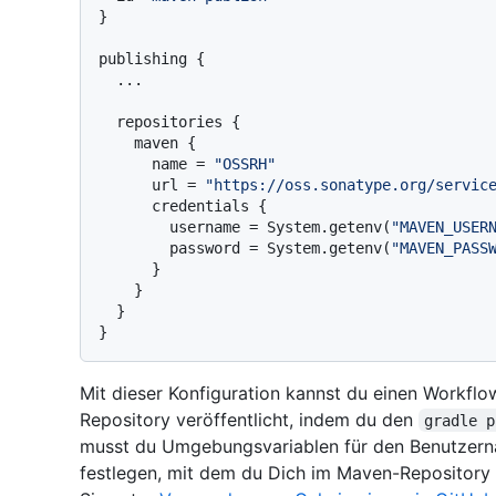
}

publishing {

  ...

  repositories {

    maven {

      name = 
"OSSRH"
      url = 
"https://oss.sonatype.org/servic
      credentials {

        username = System.getenv(
"MAVEN_USER
        password = System.getenv(
"MAVEN_PASS
      }

    }

  }

Mit dieser Konfiguration kannst du einen Workflo
Repository veröffentlicht, indem du den
gradle p
musst du Umgebungsvariablen für den Benutzern
festlegen, mit dem du Dich im Maven-Repository a