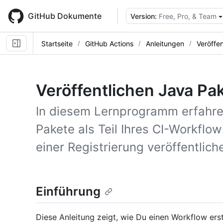
Skip
to
GitHub Dokumente
Version:
Free, Pro, & Team
main
content
Startseite
GitHub Actions
Anleitungen
Veröffe
Veröffentlichen Java Pa
In diesem Lernprogramm erfahren
Pakete als Teil Ihres CI-Workflow
einer Registrierung veröffentlich
Einführung
Diese Anleitung zeigt, wie Du einen Workflow erst