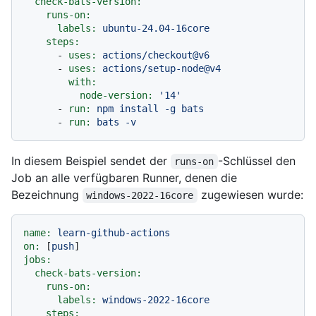
check-bats-version:
runs-on:
labels:
ubuntu-24.04-16core
steps:
-
uses:
actions/checkout@v6
-
uses:
actions/setup-node@v4
with:
node-version:
'14'
-
run:
npm
install
-g
bats
-
run:
bats
-v
In diesem Beispiel sendet der
-Schlüssel den
runs-on
Job an alle verfügbaren Runner, denen die
Bezeichnung
zugewiesen wurde:
windows-2022-16core
name:
learn-github-actions
on:
 [
push
jobs:
check-bats-version:
runs-on:
labels:
windows-2022-16core
steps: