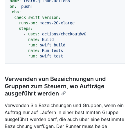
name:
learn-github-actions
on:
 [
push
jobs:
check-swift-version:
runs-on:
macos-26-xlarge
steps:
-
uses:
actions/checkout@v6
-
name:
Build
run:
swift
build
-
name:
Run
tests
run:
swift
test
Verwenden von Bezeichnungen und
Gruppen zum Steuern, wo Aufträge
ausgeführt werden
Verwenden Sie Bezeichnungen und Gruppen, wenn ein
Auftrag nur auf Läufern in einer bestimmten Gruppe
ausgeführt werden darf, die auch über eine bestimmte
Bezeichnung verfügen. Der Runner muss beide