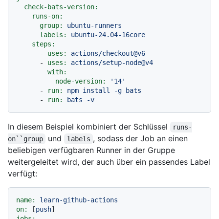
check-bats-version:
runs-on:
group:
ubuntu-runners
labels:
ubuntu-24.04-16core
steps:
-
uses:
actions/checkout@v6
-
uses:
actions/setup-node@v4
with:
node-version:
'14'
-
run:
npm
install
-g
bats
-
run:
bats
-v
In diesem Beispiel kombiniert der Schlüssel
runs-
und
, sodass der Job an einen
on``group
labels
beliebigen verfügbaren Runner in der Gruppe
weitergeleitet wird, der auch über ein passendes Label
verfügt:
name:
learn-github-actions
on:
 [
push
jobs: