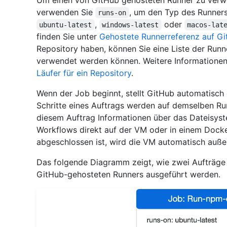
Um einen von GitHub gehosteten Runner zu verwe
verwenden Sie
, um den Typ des Runners
runs-on
,
oder
ubuntu-latest
windows-latest
macos-lat
finden Sie unter
Gehostete Runnerreferenz auf G
Repository haben, können Sie eine Liste der Runn
verwendet werden können. Weitere Informationen
Läufer für ein Repository
.
Wenn der Job beginnt, stellt GitHub automatisch 
Schritte eines Auftrags werden auf demselben Run
diesem Auftrag Informationen über das Dateisys
Workflows direkt auf der VM oder in einem Docke
abgeschlossen ist, wird die VM automatisch auß
Das folgende Diagramm zeigt, wie zwei Aufträge
GitHub-gehosteten Runners ausgeführt werden.