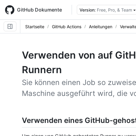
Skip
to
GitHub Dokumente
Version:
Free, Pro, & Team
main
content
Startseite
GitHub Actions
Anleitungen
Verwalt
Verwenden von auf Git
Runnern
Sie können einen Job so zuweisen
Maschine ausgeführt wird, die v
Verwenden eines GitHub-gehos