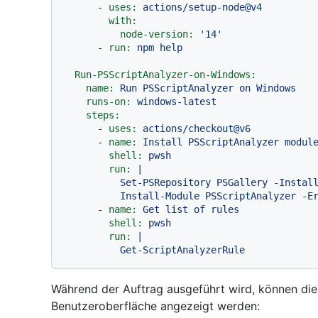
-
uses:
actions/setup-node@v4
with:
node-version:
'14'
-
run:
npm
help
Run-PSScriptAnalyzer-on-Windows:
name:
Run
PSScriptAnalyzer
on
Windows
runs-on:
windows-latest
steps:
-
uses:
actions/checkout@v6
-
name:
Install
PSScriptAnalyzer
modul
shell:
pwsh
run:
|

          Set-PSRepository PSGallery -InstallationPolicy Trusted

-
name:
Get
list
of
rules
shell:
pwsh
run:
|

Während der Auftrag ausgeführt wird, können die
Benutzeroberfläche angezeigt werden: