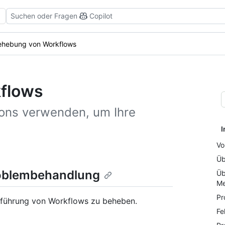
Suchen oder Fragen
Copilot
ehebung von Workflows
kflows
ions verwenden, um Ihre
I
Vo
Üb
roblembehandlung
Üb
Me
Pr
usführung von Workflows zu beheben.
Fe