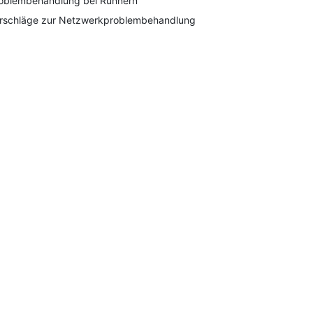
oblembehandlung bei Runnern
rschläge zur Netzwerkproblembehandlung