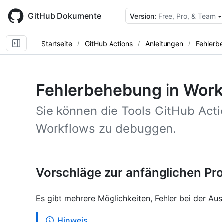
Skip
to
GitHub Dokumente
Version:
Free, Pro, & Team
main
content
Startseite
GitHub Actions
Anleitungen
Fehlerb
Fehlerbehebung in Wor
Sie können die Tools GitHub Act
Workflows zu debuggen.
Vorschläge zur anfänglichen P
Es gibt mehrere Möglichkeiten, Fehler bei der A
Hinweis