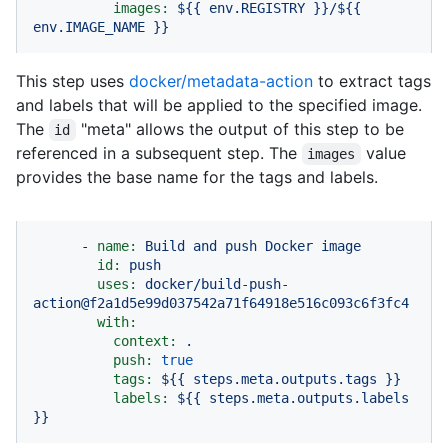
images:
${{
env.REGISTRY
}}/${{
env.IMAGE_NAME
}}
This step uses
docker/metadata-action
to extract tags
and labels that will be applied to the specified image.
The
"meta" allows the output of this step to be
id
referenced in a subsequent step. The
value
images
provides the base name for the tags and labels.
-
name:
Build
and
push
Docker
image
id:
push
uses:
docker/build-push-
action@f2a1d5e99d037542a71f64918e516c093c6f3fc4
with:
context:
.
push:
true
tags:
${{
steps.meta.outputs.tags
}}
labels:
${{
steps.meta.outputs.labels
}}