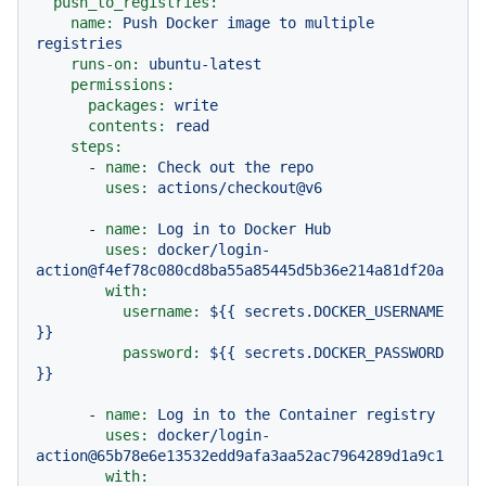
push_to_registries:
name:
Push
Docker
image
to
multiple
registries
runs-on:
ubuntu-latest
permissions:
packages:
write
contents:
read
steps:
-
name:
Check
out
the
repo
uses:
actions/checkout@v6
-
name:
Log
in
to
Docker
Hub
uses:
docker/login-
action@f4ef78c080cd8ba55a85445d5b36e214a81df20a
with:
username:
${{
secrets.DOCKER_USERNAME
}}
password:
${{
secrets.DOCKER_PASSWORD
}}
-
name:
Log
in
to
the
Container
registry
uses:
docker/login-
action@65b78e6e13532edd9afa3aa52ac7964289d1a9c1
with: