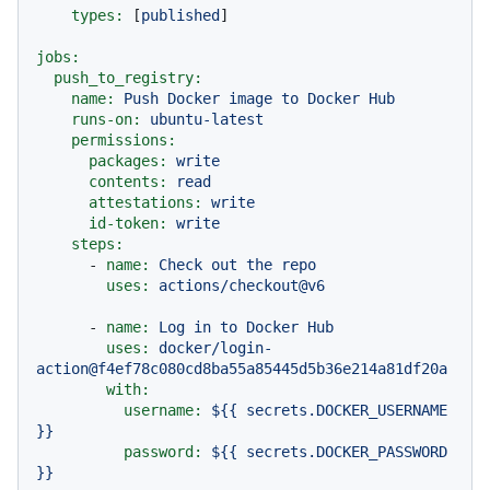
types:
 [
published
]

jobs:
push_to_registry:
name:
Push
Docker
image
to
Docker
Hub
runs-on:
ubuntu-latest
permissions:
packages:
write
contents:
read
attestations:
write
id-token:
write
steps:
-
name:
Check
out
the
repo
uses:
actions/checkout@v6
-
name:
Log
in
to
Docker
Hub
uses:
docker/login-
action@f4ef78c080cd8ba55a85445d5b36e214a81df20a
with:
username:
${{
secrets.DOCKER_USERNAME
}}
password:
${{
secrets.DOCKER_PASSWORD
}}