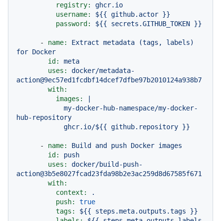
registry:
ghcr.io
username:
${{
github.actor
}}
password:
${{
secrets.GITHUB_TOKEN
}}
-
name:
Extract
metadata
(tags,
labels)
for
Docker
id:
meta
uses:
docker/metadata-
action@9ec57ed1fcdbf14dcef7dfbe97b2010124a938b7
with:
images:
|

            my-docker-hub-namespace/my-docker-
hub-repository

-
name:
Build
and
push
Docker
images
id:
push
uses:
docker/build-push-
action@3b5e8027fcad23fda98b2e3ac259d8d67585f671
with:
context:
.
push:
true
tags:
${{
steps.meta.outputs.tags
}}
labels:
${{
steps.meta.outputs.labels