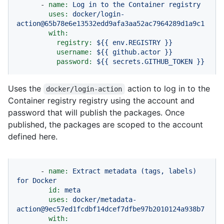
-
name:
Log
in
to
the
Container
registry
uses:
docker/login-
action@65b78e6e13532edd9afa3aa52ac7964289d1a9c1
with:
registry:
${{
env.REGISTRY
}}
username:
${{
github.actor
}}
password:
${{
secrets.GITHUB_TOKEN
}}
Uses the
action to log in to the
docker/login-action
Container registry registry using the account and
password that will publish the packages. Once
published, the packages are scoped to the account
defined here.
-
name:
Extract
metadata
(tags,
labels)
for
Docker
id:
meta
uses:
docker/metadata-
action@9ec57ed1fcdbf14dcef7dfbe97b2010124a938b7
with: