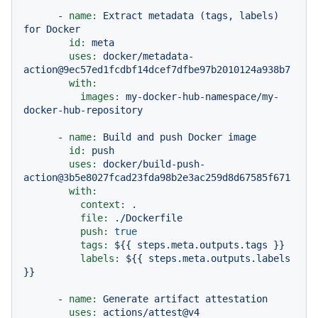
-
name:
Extract
metadata
(tags,
labels)
for
Docker
id:
meta
uses:
docker/metadata-
action@9ec57ed1fcdbf14dcef7dfbe97b2010124a938b7
with:
images:
my-docker-hub-namespace/my-
docker-hub-repository
-
name:
Build
and
push
Docker
image
id:
push
uses:
docker/build-push-
action@3b5e8027fcad23fda98b2e3ac259d8d67585f671
with:
context:
.
file:
./Dockerfile
push:
true
tags:
${{
steps.meta.outputs.tags
}}
labels:
${{
steps.meta.outputs.labels
}}
-
name:
Generate
artifact
attestation
uses:
actions/attest@v4