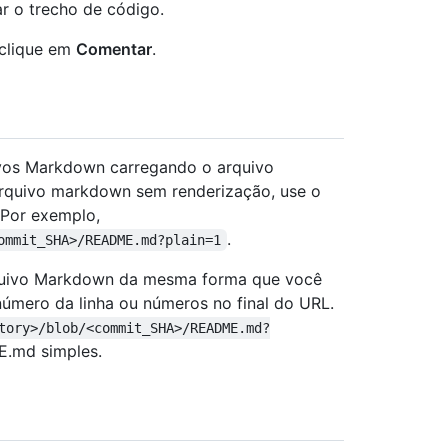
r o trecho de código.
 clique em
Comentar
.
uivos Markdown carregando o arquivo
rquivo markdown sem renderização, use o
 Por exemplo,
.
ommit_SHA>/README.md?plain=1
arquivo Markdown da mesma forma que você
úmero da linha ou números no final do URL.
tory>/blob/<commit_SHA>/README.md?
ME.md simples.