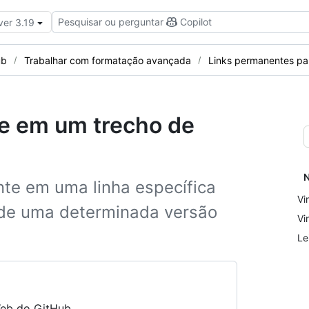
Pesquisar ou perguntar
Copilot
ver 3.19
ub
Trabalhar com formatação avançada
Links permanentes pa
te em um trecho de
N
nte em uma linha específica
Vi
 de uma determinada versão
Vi
Le
eb do GitHub.