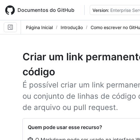
Skip
to
Documentos do GitHub
Version:
Enterprise Ser
main
content
Página Inicial
Introdução
Como escrever no GitH
Criar um link permanen
código
É possível criar um link permane
ou conjunto de linhas de código
de arquivo ou pull request.
Quem pode usar esse recurso?
O Markdown pode ser usado na interface W