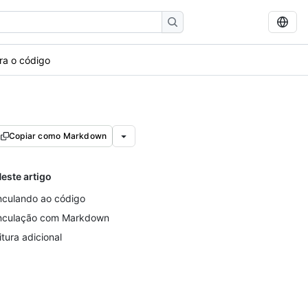
ra o código
Copiar como Markdown
este artigo
nculando ao código
nculação com Markdown
itura adicional