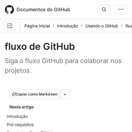
Skip
to
Documentos do GitHub
main
content
Página Inicial
Introdução
Usando o GitHub
flu
fluxo de GitHub
Siga o fluxo GitHub para colaborar nos
projetos.
Copiar como Markdown
Neste artigo
Introdução
Pré-requisitos