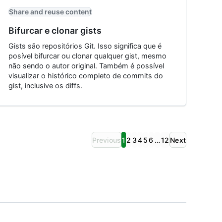
Share and reuse content
Bifurcar e clonar gists
Gists são repositórios Git. Isso significa que é
posível bifurcar ou clonar qualquer gist, mesmo
não sendo o autor original. Também é possível
visualizar o histórico completo de commits do
gist, inclusive os diffs.
Previous
1
2
3
4
5
6
…
12
Next