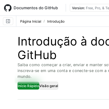
Skip
to
Documentos do GitHub
Version:
Free, Pro, & 
main
content
Página Inicial
Introdução
Introdução à d
GitHub
Saiba como começar a criar, enviar e manter s
inscreva-se em uma conta e conecte-se com a
mundo.
Início Rápido
Visão geral