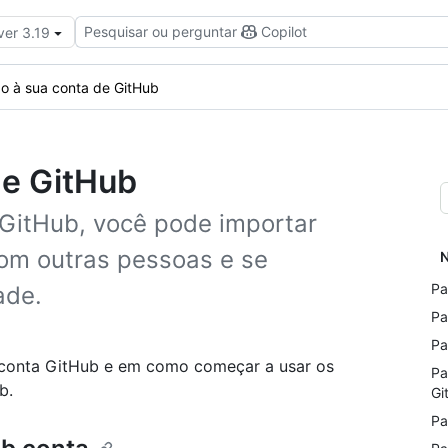
Pesquisar ou perguntar
Copilot
ver 3.19
ão à sua conta de GitHub
de GitHub
GitHub, você pode importar
 com outras pessoas e se
N
Pa
ade.
Pa
Pa
a conta GitHub e em como começar a usar os
Pa
b.
Gi
Pa