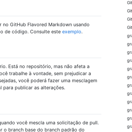
Gi
Gi
Gi
ar no GitHub Flavored Markdown usando
Gi
co de código. Consulte este
exemplo
.
gr
gr
gr
gr
o. Está no repositório, mas não afeta a
gr
você trabalhe à vontade, sem prejudicar a
gr
desejadas, você poderá fazer uma mesclagem
gr
 para publicar as alterações.
gr
gr
gr
gr
uando você mescla uma solicitação de pull.
gr
rar o branch base do branch padrão do