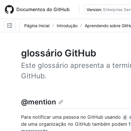
Skip
to
Documentos do GitHub
Version:
Enterprise Ser
main
content
Página Inicial
Introdução
Aprendendo sobre GitH
glossário GitHub
Este glossário apresenta a term
GitHub.
@mention
Para notificar uma pessoa no GitHub usando
a
@
de uma organização no GitHub também podem fa