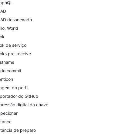
aphQL
EAD
AD desanexado
llo, World
ok
ok de serviço
oks pre-receive
stname
 do commit
enticon
agem do perfil
portador do GitHub
pressão digital da chave
specionar
stance
stância de preparo