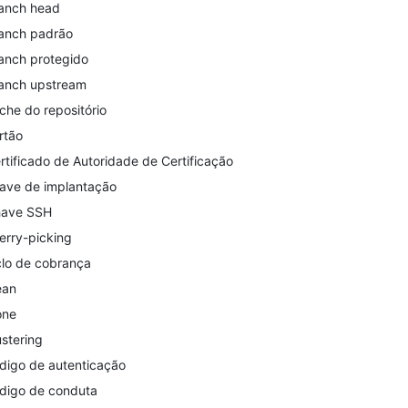
anch head
anch padrão
anch protegido
anch upstream
che do repositório
rtão
rtificado de Autoridade de Certificação
ave de implantação
ave SSH
erry-picking
clo de cobrança
ean
one
ustering
digo de autenticação
digo de conduta