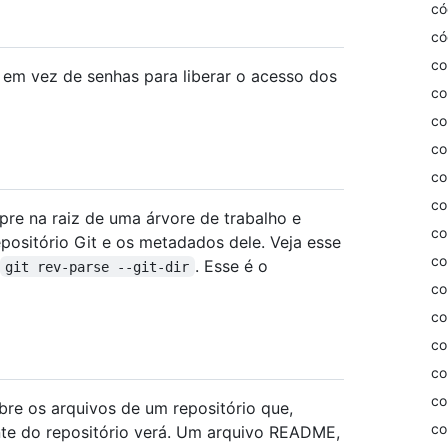
có
có
co
o em vez de senhas para liberar o acesso dos
co
co
co
co
co
re na raiz de uma árvore de trabalho e
co
epositório Git e os metadados dele. Veja esse
co
. Esse é o
git rev-parse --git-dir
co
co
co
co
co
re os arquivos de um repositório que,
co
nte do repositório verá. Um arquivo README,