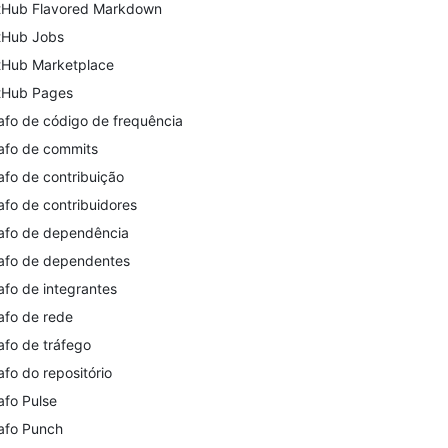
tHub Flavored Markdown
tHub Jobs
tHub Marketplace
tHub Pages
afo de código de frequência
afo de commits
afo de contribuição
afo de contribuidores
afo de dependência
afo de dependentes
afo de integrantes
afo de rede
afo de tráfego
afo do repositório
afo Pulse
afo Punch