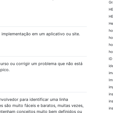
Gr
H
HE
He
ho
u implementação em um aplicativo ou site.
ho
ho
ho
ID
urso ou corrigir um problema que não está
id
pico.
im
Im
im
in
olvedor para identificar uma linha
in
 são muito fáceis e baratos, muitas vezes,
in
ontenham conceitos muito bem definidos ou