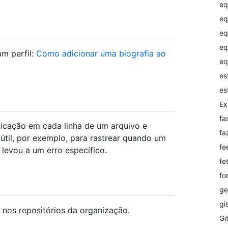
eq
eq
eq
eq
m perfil:
Como adicionar uma biografia ao
eq
es
es
Ex
fa
ficação em cada linha de um arquivo e
fa
 útil, por exemplo, para rastrear quando um
fe
 levou a um erro específico.
fe
fo
ge
gi
 nos repositórios da organização.
Gi