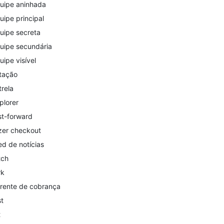
uipe aninhada
uipe principal
uipe secreta
uipe secundária
uipe visível
tação
trela
plorer
st-forward
zer checkout
ed de notícias
tch
rk
rente de cobrança
st
t