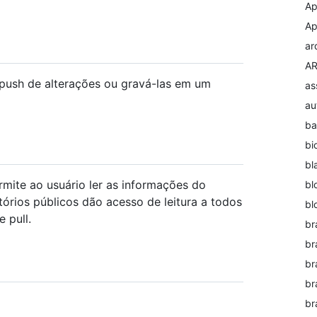
Ap
Ap
ar
AR
 push de alterações ou gravá-las em um
as
au
ba
bi
bl
mite ao usuário ler as informações do
bl
itórios públicos dão acesso de leitura a todos
bl
 pull.
br
br
br
br
br