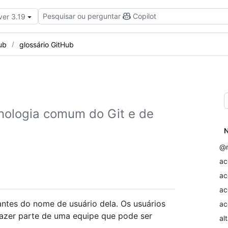
Pesquisar ou perguntar
Copilot
ver 3.19
ub
glossário GitHub
inologia comum do Git e de
N
@m
ac
ac
ac
ntes do nome de usuário dela. Os usuários
ac
zer parte de uma equipe que pode ser
al