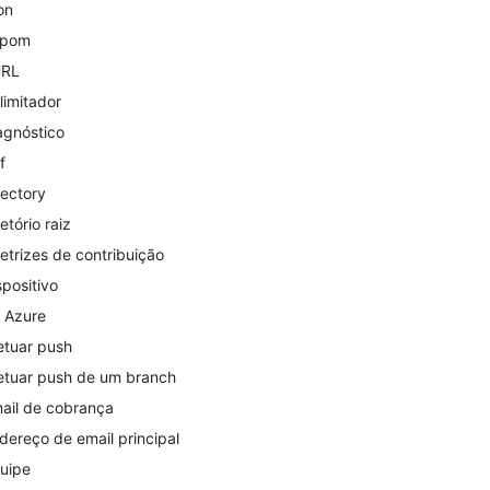
on
upom
URL
limitador
agnóstico
f
rectory
retório raiz
retrizes de contribuição
spositivo
 Azure
etuar push
etuar push de um branch
ail de cobrança
dereço de email principal
uipe