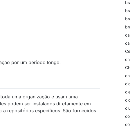
br
br
br
br
ca
ca
Ce
ch
ção por um período longo.
Ch
ch
ci
cl
a toda uma organização e usam uma
cl
 Eles podem ser instalados diretamente em
cl
 a repositórios específicos. São fornecidos
có
có