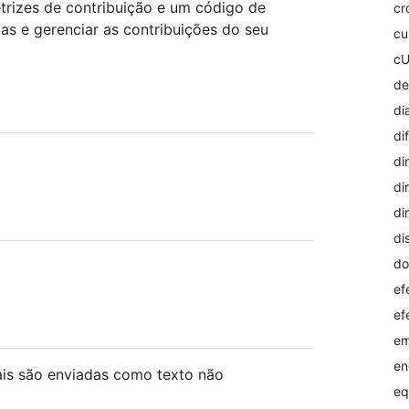
trizes de contribuição e um código de
cr
as e gerenciar as contribuições do seu
c
c
de
di
dif
di
di
di
di
do
ef
ef
em
en
is são enviadas como texto não
eq