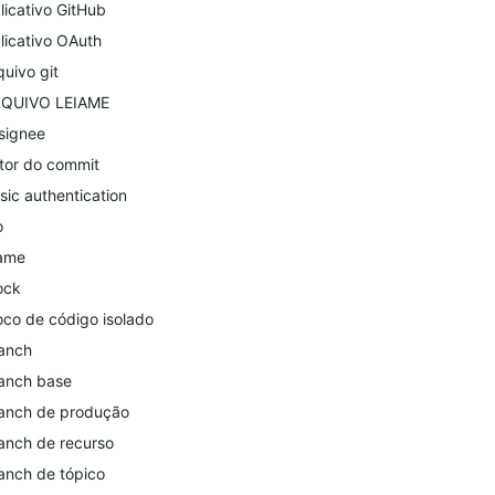
licativo GitHub
licativo OAuth
quivo git
QUIVO LEIAME
signee
tor do commit
sic authentication
o
ame
ock
oco de código isolado
anch
anch base
anch de produção
anch de recurso
anch de tópico