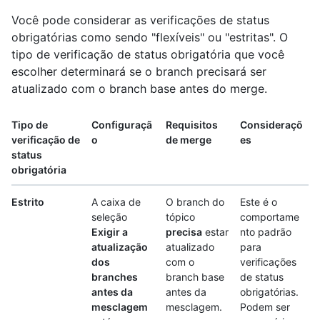
Você pode considerar as verificações de status
obrigatórias como sendo "flexíveis" ou "estritas". O
tipo de verificação de status obrigatória que você
escolher determinará se o branch precisará ser
atualizado com o branch base antes do merge.
Tipo de
Configuraçã
Requisitos
Consideraçõ
verificação de
o
de merge
es
status
obrigatória
Estrito
A caixa de
O branch do
Este é o
seleção
tópico
comportame
Exigir a
precisa
estar
nto padrão
atualização
atualizado
para
dos
com o
verificações
branches
branch base
de status
antes da
antes da
obrigatórias.
mesclagem
mesclagem.
Podem ser