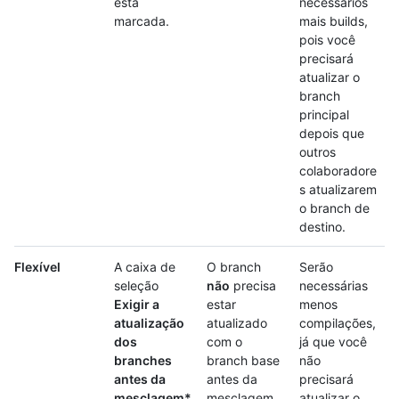
está
necessários
marcada.
mais builds,
pois você
precisará
atualizar o
branch
principal
depois que
outros
colaboradore
s atualizarem
o branch de
destino.
Flexível
A caixa de
O branch
Serão
seleção
não
precisa
necessárias
Exigir a
estar
menos
atualização
atualizado
compilações,
dos
com o
já que você
branches
branch base
não
antes da
antes da
precisará
mesclagem*
mesclagem.
atualizar o