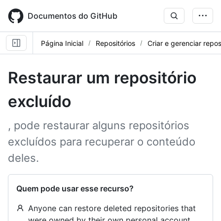
Skip
to
Documentos do GitHub
main
content
Página Inicial
Repositórios
Criar e gerenciar repos
Restaurar um repositório
excluído
, pode restaurar alguns repositórios
excluídos para recuperar o conteúdo
deles.
Quem pode usar esse recurso?
Anyone can restore deleted repositories that
were owned by their own personal account.