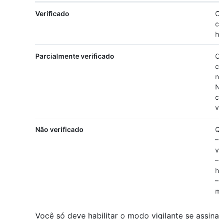
Verificado
O
c
h
Parcialmente verificado
O
c
n
N
c
v
Não verificado
Q
–
v
–
h
–
m
Você só deve habilitar o modo vigilante se assin