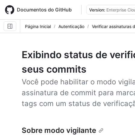
Skip
to
Documentos do GitHub
Version:
Enterprise Clo
main
content
Página Inicial
Autenticação
Verificar assinaturas
Exibindo status de verif
seus commits
Você pode habilitar o modo vigil
assinatura de commit para marc
tags com um status de verificaç
Sobre modo vigilante