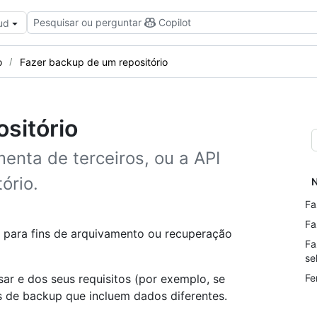
Pesquisar ou perguntar
Copilot
ud
o
Fazer backup de um repositório
sitório
enta de terceiros, ou a API
ório.
N
Fa
Fa
s para fins de arquivamento ou recuperação
Fa
se
r e dos seus requisitos (por exemplo, se
Fe
s de backup que incluem dados diferentes.