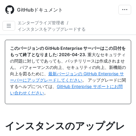
Skip
to
GitHubドキュメント
main
content
エンタープライズ管理者
/
インスタンスをアップグレードする
このバージョンの GitHub Enterprise サーバーはこの日付を
もって終了となりました:
2026-04-23
.
重大なセキュリティ
の問題に対してであっても、パッチリリースは作成されませ
ん。 パフォーマンスの向上、セキュリティの向上、新機能の
向上を図るために、
最新バージョンの GitHub Enterprise サ
ーバーにアップグレードしてください
。 アップグレードに関
するヘルプについては、
GitHub Enterprise サポートにお問
い合わせください
。
インスタンスのアップグレ